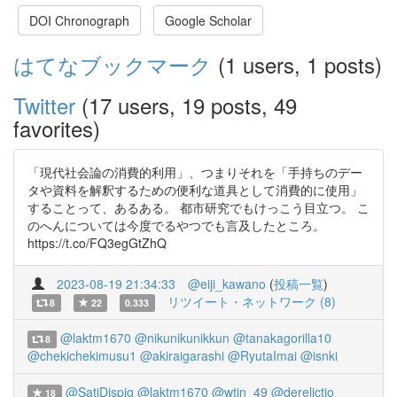
DOI Chronograph
Google Scholar
はてなブックマーク
(1 users, 1 posts)
Twitter
(17 users, 19 posts, 49
favorites)
「現代社会論の消費的利用」、つまりそれを「手持ちのデー
タや資料を解釈するための便利な道具として消費的に使用」
することって、あるある。 都市研究でもけっこう目立つ。 こ
のへんについては今度でるやつでも言及したところ。
https://t.co/FQ3egGtZhQ
2023-08-19 21:34:33
@eiji_kawano
(
投稿一覧
)
リツイート・ネットワーク (8)
8
22
0.333
@laktm1670
@nikunikunikkun
@tanakagorilla10
8
@chekichekimusu1
@akiraigarashi
@RyutaImai
@isnki
@SatiDispig
@laktm1670
@wtjn_49
@derelictio
18