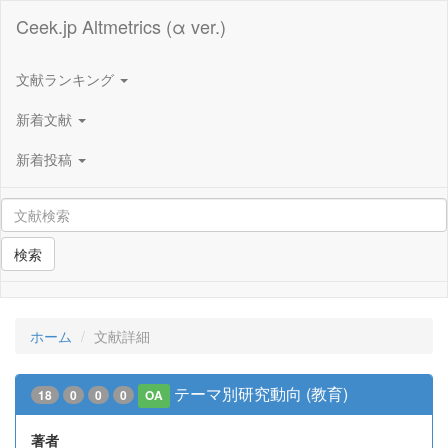
Ceek.jp Altmetrics (α ver.)
文献ランキング
新着文献
新着投稿
検索
ホーム
文献詳細
テーマ別研究動向 (教育)
18
0
0
0
OA
著者