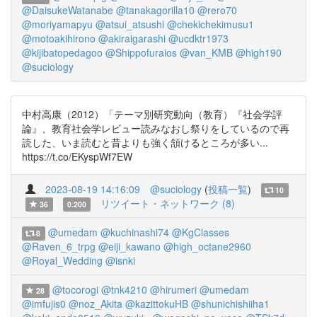
@DaisukeWatanabe
@tanakagorilla10
@rero70
@moriyamapyu
@atsui_atsushi
@chekichekimusu1
@motoakihirono
@akiraigarashi
@ucdktr1973
@kijibatopedagoo
@Shippofuraios
@van_KMB
@high190
@suciology
中村高康（2012）「テーマ別研究動向（教育）『社会学評
論』、教育社会学レビュー読みなおし祭りをしているので再
読した、いま読むと昔よりも強く頷けるところが多い...
https://t.co/EKyspWf7EW
2023-08-19 14:16:09
@suciology
(
投稿一覧
)
10
リツイート・ネットワーク (8)
36
0.200
@umedam
@kuchinashi74
@KgClasses
8
@Raven_6_trpg
@eiji_kawano
@high_octane2960
@Royal_Wedding
@isnki
@tocorogi
@tnk4210
@hirumeri
@umedam
28
@imfujis0
@noz_Akita
@kazittokuHB
@shunichishiiha1