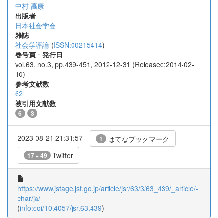
中村 高康
出版者
日本社会学会
雑誌
社会学評論
(
ISSN:00215414
)
巻号頁・発行日
vol.63, no.3, pp.439-451, 2012-12-31 (Released:2014-02-
10)
参考文献数
62
被引用文献数
6
3
2023-08-21 21:31:57
はてなブックマーク
1
Twitter
17 + 49
https://www.jstage.jst.go.jp/article/jsr/63/3/63_439/_article/-
char/ja/
(
info:doi/10.4057/jsr.63.439
)