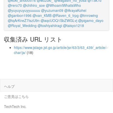
@koki_ando0516
@wuzuki_
@wagashi_no_yosa
@TSk7d
@rero70
@chihiro_soe
@WhoamIWhatisWho
@yuyuyuyuyyuuuuu
@yuzuman09
@ArayaKohei
@ganbon1996
@van_KMB
@Raven_6_trpg
@tmrowing
@tqArKneZ7IszU9n
@aqcUOQ1SbZWGLvj
@pigamo_dayo
@Royal_Wedding
@toshiyahiiragi
@taisyo1218
収集済み URL リスト
https://www.jstage.jst.go.jp/article/jsr/63/3/63_439/_article/-
char/ja/
(18)
ヘルプ
ご意見はこちら
TechTech Inc.