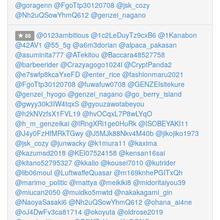
@goragenn
@FgoTtp30120708
@jsk_cozy
@Nh2uQSowYhmQ612
@genzei_nagano
@0123ambitious
@1c2LeDuyTz9cxB6
@1Kanabon
88
@42AV1
@55_5g
@a6m3dorian
@alpaca_pakasan
@asuminita777
@ATekitou
@Baccara48527758
@barbeerider
@Crazyagogo1024l
@CryptPanda2
@e7swfp8kcaYxeFD
@enter_rice
@fashionmaru2021
@FgoTtp30120708
@fuwafuw0708
@GENZEIsitekure
@genzei_hyogo
@genzei_nagano
@go_berry_island
@gwyy30k3IW4tqxS
@gyouzawotabeyou
@h2kNVzfsX1FVL19
@hvOCqxL7P8wLYqO
@h_m_genzeikai
@IRngXRi1ge0HuRk
@ISOBEYAKI11
@J4y0FzHfMRkTGwy
@J5MJk88Nkv4M40b
@jikojiko1973
@jsk_cozy
@junwacky
@k1mura11
@kaxima
@kazumsd2018
@KEI07524158
@kensan16sai
@kitano52795327
@kkalio
@kousei7010
@kutrider
@lib06moul
@LuftwaffeQuasar
@m169knhePGITxQh
@marimo_politic
@mattya
@meikiki8
@midoritaiyou39
@miucan2050
@muidko5mwtd
@nakakagami_gin
@NaoyaSasaki6
@Nh2uQSowYhmQ612
@ohana_ai4ne
@oJ4DwFv3ca81714
@okoyuta
@oldrose2019