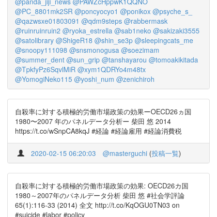
@panda_jiji_news
@PAWZcHppwK1QQNO
@PC_8801mk2SR
@poncyocyo1
@ponikox
@psyche_s_
@qazwsxe01803091
@qdm9steps
@rabbermask
@ruinruinruin2
@ryoka_estrella
@sab1neko
@sakizaki3555
@satolibrary
@ShigeR18
@shin_se3p
@sleepingcats_me
@snoopy111098
@snsmonogusa
@soezimam
@summer_dent
@sun_grip
@tanshayarou
@tomoakikitada
@TpkfyPz6SqvlMiR
@xym1QDRYo4m48tx
@YomogiNeko115
@yoshi_num
@zenichiroh
自殺率に対する積極的労働市場政策の効果ーOECD26ヵ国
1980〜2007 年のパネルデータ分析ー 柴田 悠 2014
https://t.co/wSnpCA8kqJ #経論 #経論雇用 #経論消費税
2020-02-15 06:20:03
@masterguchi
(
投稿一覧
)
自殺率に対する積極的労働市場政策の効果: OECD26カ国
1980～2007年のパネルデータ分析 柴田 悠 #社会学評論
65(1):116-33 (2014) 全文 http://t.co/KqOGU0TN03 on
#suicide #labor #policy