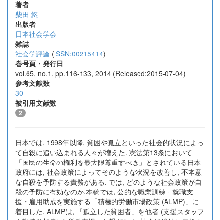
著者
柴田 悠
出版者
日本社会学会
雑誌
社会学評論
(
ISSN:00215414
)
巻号頁・発行日
vol.65, no.1, pp.116-133, 2014 (Released:2015-07-04)
参考文献数
30
被引用文献数
2
日本では, 1998年以降, 貧困や孤立といった社会的状況によっ
て自殺に追い込まれる人々が増えた. 憲法第13条において
「国民の生命の権利を最大限尊重すべき」とされている日本
政府には, 社会政策によってそのような状況を改善し, 不本意
な自殺を予防する責務がある. では, どのような社会政策が自
殺の予防に有効なのか.本稿では, 公的な職業訓練・就職支
援・雇用助成を実施する「積極的労働市場政策 (ALMP)」に
着目した. ALMPは, 「孤立した貧困者」を他者 (支援スタッフ