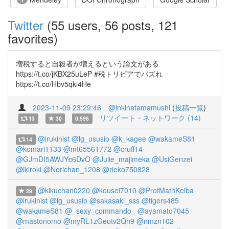
Twitter
(55 users, 56 posts, 121
favorites)
増税すると自殺者が増えるという論文がある
https://t.co/jKBX25uLeP #税トリビアでバズれ
https://t.co/Hbv5qki4He
2023-11-09 23:29:46
@inkinatamamushi
(
投稿一覧
)
リツイート・ネットワーク (14)
13
30
0.596
@irukinist
@lg_ususio
@k_kagee
@wakameS81
14
@komari1133
@mt65561772
@cruff14
@GJmDI5AWJYc6DvO
@Julie_majimeka
@UsiGenzei
@ikiroki
@Norichan_1208
@rieko750828
@kikuchan0220
@kousei7010
@ProfMathKeiba
29
@irukinist
@lg_ususio
@sakasaki_sss
@tigers485
@wakameS81
@_sexy_commando_
@ayamato7045
@mastonomo
@myRL1zGeutv2Qh9
@nmzn102