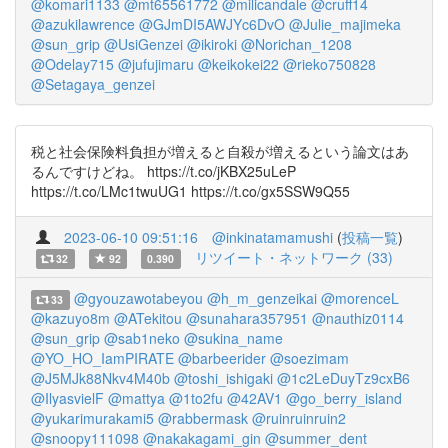
@komari1133
@mt65561772
@milicandale
@cruff14
@azukilawrence
@GJmDI5AWJYc6DvO
@Julie_majimeka
@sun_grip
@UsiGenzei
@ikiroki
@Norichan_1208
@Odelay715
@jufujimaru
@keikokei22
@rieko750828
@Setagaya_genzei
税と社会保険料負担が増えると自殺が増えるという論文はあ
るんですけどね。 https://t.co/jKBX25uLeP
https://t.co/LMc1twuUG1 https://t.co/gx5SSW9Q55
2023-06-10 09:51:16
@inkinatamamushi
(
投稿一覧
)
リツイート・ネットワーク (33)
32
92
0.390
@gyouzawotabeyou
@h_m_genzeikai
@morenceL
33
@kazuyo8m
@ATekitou
@sunahara357951
@nauthiz0114
@sun_grip
@sab1neko
@sukina_name
@YO_HO_IamPIRATE
@barbeerider
@soezimam
@J5MJk88Nkv4M40b
@toshi_ishigaki
@1c2LeDuyTz9cxB6
@IlyasvielF
@mattya
@1to2fu
@42AV1
@go_berry_island
@yukarimurakami5
@rabbermask
@ruinruinruin2
@snoopy111098
@nakakagami_gin
@summer_dent