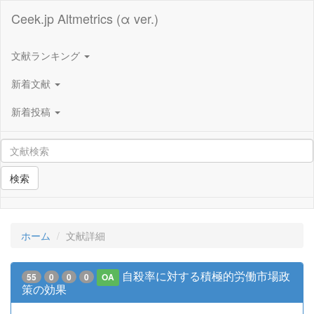
Ceek.jp Altmetrics (α ver.)
文献ランキング
新着文献
新着投稿
検索
ホーム
文献詳細
自殺率に対する積極的労働市場政
55
0
0
0
OA
策の効果