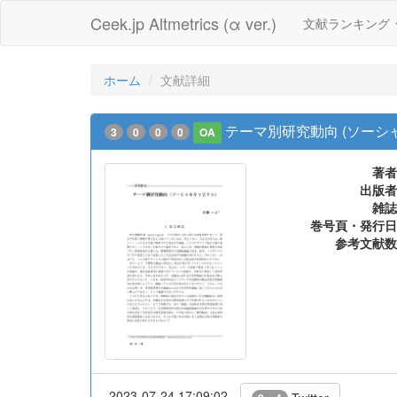
Ceek.jp Altmetrics (α ver.)
文献ランキング
ホーム
文献詳細
テーマ別研究動向 (ソーシ
3
0
0
0
OA
著者
出版者
雑誌
巻号頁・発行日
参考文献数
2023-07-24 17:09:02