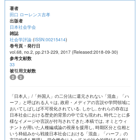
著者
田口 ローレンス吉孝
出版者
日本社会学会
雑誌
社会学評論
(
ISSN:00215414
)
巻号頁・発行日
vol.68, no.2, pp.213-229, 2017 (Released:2018-09-30)
参考文献数
33
被引用文献数
2
2
「日本人」/「外国人」の二分法に還元されない「混血」「ハ
ーフ」と呼ばれる人々は, 政府・メディアの言説や学問領域に
おいてしばしば不可視化されている. しかし, かれらの存在は
日本社会における歴史的背景の中で立ち現われ, 時代ごとに多
様なイメージや言説が付与されてきた.本稿では, オミとウィ
ナントが用いた人種編成論の視座を援用し, 時期区分と位相と
いう枠組みから戦後日本社会における「混血」「ハーフ」の
言説編成を整理し, 節合概念によってその社会的帰結を分析し