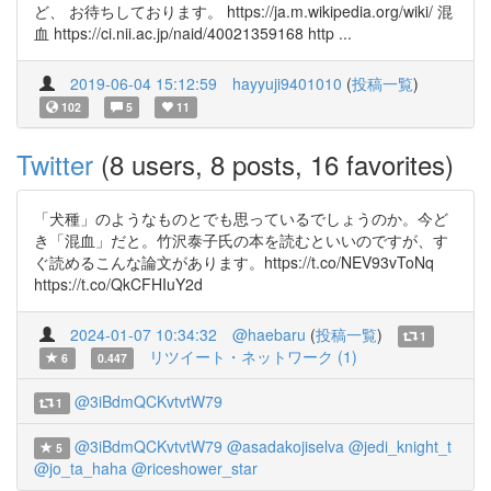
ど、 お待ちしております。 https://ja.m.wikipedia.org/wiki/ 混
血 https://ci.nii.ac.jp/naid/40021359168 http ...
2019-06-04 15:12:59
hayyuji9401010
(
投稿一覧
)
102
5
11
Twitter
(8 users, 8 posts, 16 favorites)
「犬種」のようなものとでも思っているでしょうのか。今ど
き「混血」だと。竹沢泰子氏の本を読むといいのですが、す
ぐ読めるこんな論文があります。https://t.co/NEV93vToNq
https://t.co/QkCFHIuY2d
2024-01-07 10:34:32
@haebaru
(
投稿一覧
)
1
リツイート・ネットワーク (1)
6
0.447
@3iBdmQCKvtvtW79
1
@3iBdmQCKvtvtW79
@asadakojiselva
@jedi_knight_t
5
@jo_ta_haha
@riceshower_star