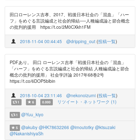
田口ローレンス吉孝、2017、戦後日本社会の「混血」「ハー
フ」をめぐる言説編成と社会的帰結──人種編成論と節合概念
の批判的援用 https://t.co/2M0CXkh1FM
2018-11-04 00:44:45
@dripping_out
(
投稿一覧
)
PDFあり。 田口 ローレンス吉孝「戦後日本社会の「混血」
「ハーフ」をめぐる言説編成と社会的帰結 人種編成論と節合
概念の批判的援用」 社会学評論 2017年68巻2号
https://t.co/6DOP5blbin
2018-10-04 23:11:46
@nekonoizumi
(
投稿一覧
)
リツイート・ネットワーク (1)
1
6
0.000
@Yuu_kiyo
1
@akuby
@HK78632266
@imoutotky
@ktsuzaki
5
@NakanishiyaSh