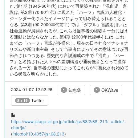
た. 第1期 (1945-60年代) において再構築された「混血児」言
説は, 第2期 (70-80年代) に現れた「ハーフ」言説の人種化・
ジェンダー化されたイメージによって組み替えられることと
なる. 第3期 (90-2000年代前半) では「ダブル」言説を用いた
社会運動が展開されるが, これらは当事者の経験を十分に捉え
る運動とはならなかった. 第4期 (2000年代後半-) には, これ
までの「ハーフ」言説が多様化し, 現在の日本社会でナショナ
リズムや新自由主義, そして当事者によってその意味づけが再
節合されつつある. 歴史的な言説編成の中で「混血」「ハー
フ」と名指された人々への差別構造が通奏低音となって温存
される一方, 当事者の運動によってこれらが可視化され始めて
いる状況を明らかにした.
2024-01-07 12:52:26
知恵袋
OKWave
1
1
Twitter
8 + 16
https://www.jstage.jst.go.jp/article/jsr/68/2/68_213/_article/-
char/ja/
(
info:doi/10.4057/jsr.68.213
)