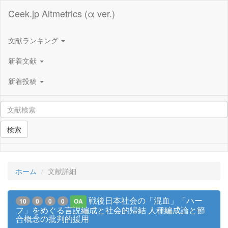
Ceek.jp Altmetrics (α ver.)
文献ランキング
新着文献
新着投稿
検索
ホーム
文献詳細
戦後日本社会の「混血」「ハー
10
0
0
0
OA
フ」をめぐる言説編成と社会的帰結 人種編成論と節
合概念の批判的援用