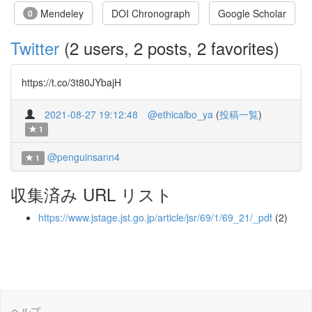
Mendeley
DOI Chronograph
Google Scholar
0
Twitter
(2 users, 2 posts, 2 favorites)
https://t.co/3t80JYbajH
2021-08-27 19:12:48
@ethicalbo_ya
(
投稿一覧
)
1
@penguinsann4
1
収集済み URL リスト
https://www.jstage.jst.go.jp/article/jsr/69/1/69_21/_pdf
(2)
ヘルプ