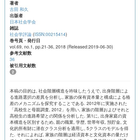
著者
古田 和久
出版者
日本社会学会
雑誌
社会学評論
(
ISSN:00215414
)
巻号頁・発行日
vol.69, no.1, pp.21-36, 2018 (Released:2019-06-30)
参考文献数
36
被引用文献数
2
本稿の目的は, 社会階層構造を吟味したうえで, 出身階層によ
る進路選択の差異を分析し, 家族の保有資本量と構成による格
差のメカニズムを探究することである. 2012年に実施された
「高校生と母親調査, 2012」を用い, 家族の階層およびそれと
高校生の進路希望との関係を分析した. 第1に, 出身家庭の資
本構造を区別するため, 親の職業, 学歴, 世帯年収, 預貯金, 文
化的所有財に潜在クラス分析を適用し, 5クラスのモデルを得
た. それによれば, 家族の階層は経済資本と文化資本の量だけ