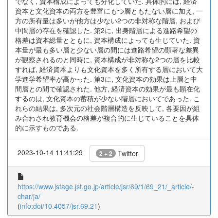
でなく, 資本構成によっても分化していた. 具体的には, 経済
資本と文化資本の両方を豊富にもつ層ともたない層に加え, 一
方の所有量は多いが他方は少ない2つの非対称な階層, および
中間層の存在を確認した. 第2に, 出身階層による進路希望の
格差は資本総量とともに, 資本構成によっても生じていた. 資
本量が最も多い層と少ない層の間には進路希望の顕著な差異
が観察されるのと同時に, 資本構成が非対称な2つの層を比較
すれば, 経済資本よりも文化資本を多く所有する層において大
学進学希望率が高かった. 第3に, 文化資本の効果は上層と中
間層との間で確認された. 他方, 経済資本の効果が最も顕在化
するのは, 文化資本の蓄積が少ない階層においてであった. こ
れらの結果は, 多次元の社会階層構造を反映して, 各要因が組
み合わされ教育機会の格差が複合的に生じていることを具体
的に示すものである.
2023-10-14 11:41:29
Twitter
2 + 2
https://www.jstage.jst.go.jp/article/jsr/69/1/69_21/_article/-
char/ja/
(
info:doi/10.4057/jsr.69.21
)