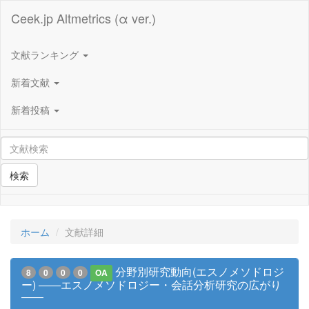
Ceek.jp Altmetrics (α ver.)
文献ランキング
新着文献
新着投稿
検索
ホーム
文献詳細
分野別研究動向(エスノメソドロジ
8
0
0
0
OA
ー) ――エスノメソドロジー・会話分析研究の広がり
――