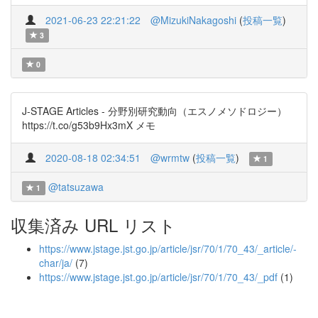
2021-06-23 22:21:22
@MizukiNakagoshi
(
投稿一覧
)
3
0
J-STAGE Articles - 分野別研究動向（エスノメソドロジー）
https://t.co/g53b9Hx3mX メモ
2020-08-18 02:34:51
@wrmtw
(
投稿一覧
)
1
@tatsuzawa
1
収集済み URL リスト
https://www.jstage.jst.go.jp/article/jsr/70/1/70_43/_article/-
char/ja/
(7)
https://www.jstage.jst.go.jp/article/jsr/70/1/70_43/_pdf
(1)