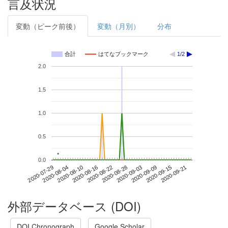
言及状況
変動（ピーク前後）
変動（月別）
分布
合計
はてなブックマーク
1/2
2.0
1.5
1.0
0.5
*
*
0.0
2020-09-15
2020-07-29
2020-08-16
2020-09-03
2020-09-21
2020-08-04
2020-08-22
2020-09-09
2020-08-10
2020-08-28
外部データベース (DOI)
DOI Chronograph
Google Scholar