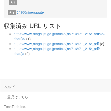
1
@100ninenquate
1
収集済み URL リスト
https://www.jstage.jst.go.jp/article/jsr/71/2/71_215/_article/-
char/ja/
(1)
https://www.jstage.jst.go.jp/article/jsr/71/2/71_215/_pdf
(2)
https://www.jstage.jst.go.jp/article/jsr/71/2/71_215/_pdf/-
char/ja
(2)
ヘルプ
ご意見はこちら
TechTech Inc.