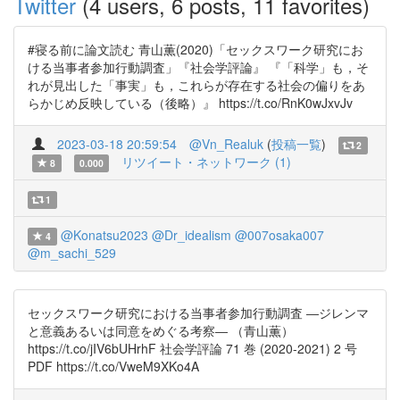
Twitter
(4 users, 6 posts, 11 favorites)
#寝る前に論文読む 青山薫(2020)「セックスワーク研究にお
ける当事者参加行動調査」『社会学評論』 『「科学」も，そ
れが見出した「事実」も，これらが存在する社会の偏りをあ
らかじめ反映している（後略）』 https://t.co/RnK0wJxvJv
2023-03-18 20:59:54
@Vn_Realuk
(
投稿一覧
)
2
リツイート・ネットワーク (1)
8
0.000
1
@Konatsu2023
@Dr_idealism
@007osaka007
4
@m_sachi_529
セックスワーク研究における当事者参加行動調査 ―ジレンマ
と意義あるいは同意をめぐる考察― （青山薫）
https://t.co/jIV6bUHrhF 社会学評論 71 巻 (2020-2021) 2 号
PDF https://t.co/VweM9XKo4A