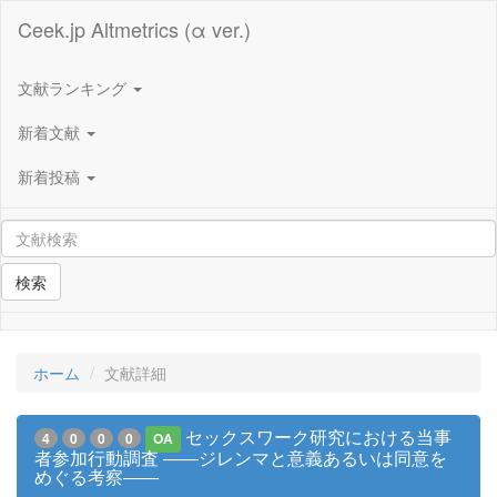
Ceek.jp Altmetrics (α ver.)
文献ランキング
新着文献
新着投稿
検索
ホーム
文献詳細
セックスワーク研究における当事
4
0
0
0
OA
者参加行動調査 ――ジレンマと意義あるいは同意を
めぐる考察――