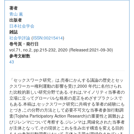
著者
青山 薫
出版者
日本社会学会
雑誌
社会学評論
(
ISSN:00215414
)
巻号頁・発行日
vol.71, no.2, pp.215-232, 2020 (Released:2021-09-30)
参考文献数
43
「セックスワーク研究」は,売春にかんする議論の歴史とセッ
クスワーカー権利運動の影響を受け,2000 年代に名付けられ
た比較的新しい研究分野である.それは,マイノリティ当事者の
立場に立ってグローバルな格差の是正をめざすプラクシスで
もある.本稿は,セックスワーク研究に共鳴する筆者の経験にも
とづき,この分野の方法として必要不可欠な当事者参加行動調
査(Tojisha Participatory Action Research)の重要性と困難およ
びジレンマについて考察する.ジレンマは,周縁化された当事者
が主体となって,その現状とこれを生み出す構造を変える目的
をもつ参加行動調査において,主体と主題が周縁化されている