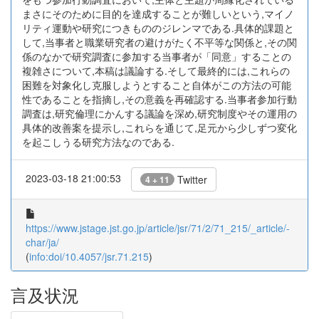
まさにそのために目的を達成することが難しいという,マイノ
リティ運動や研究につきもののジレンマである.具体的課題と
して,当事者と職業研究者の避けがたく不平等な関係と,その関
係のなかで研究調査に参加する当事者が「同意」することの
複雑さについて,本稿は議論する.そして最終的には,これらの
困難を対象化し克服しようとすること自体がこの方法の可能
性であることを指摘し,その意義を再確認する.当事者参加行動
調査は,研究倫理にかんする議論を深め,研究制度やその運用の
具体的改善案を提示し,これらを通じて,足元から少しずつ変化
を起こしうる研究方法なのである.
2023-03-18 21:00:53
Twitter
4 + 11
https://www.jstage.jst.go.jp/article/jsr/71/2/71_215/_article/-
char/ja/
(
info:doi/10.4057/jsr.71.215
)
言及状況