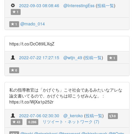
2022-09-03 08:08:46
@InterestingEss
(
投稿一覧
)
1
@mado_014
1
https://t.co/DcO89lLXqZ
2022-07-22 17:27:15
@wtjn_49
(
投稿一覧
)
1
0
私の指導教官は「かげぐち」こそ社会であるみたいなアレな
論文書いてるので、かげぐちは叩こうぜみんな。 :
https://t.co/WjXa1p252r
2022-07-06 02:30:30
@_keroko
(
投稿一覧
)
8
リツイート・ネットワーク (7)
43
0.286
@isnki
@ginginkani
@twremcat
@shirokumak
@8Octp