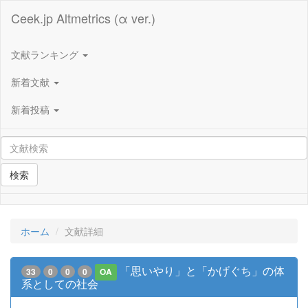
Ceek.jp Altmetrics (α ver.)
文献ランキング
新着文献
新着投稿
検索
ホーム
文献詳細
「思いやり」と「かげぐち」の体
33
0
0
0
OA
系としての社会