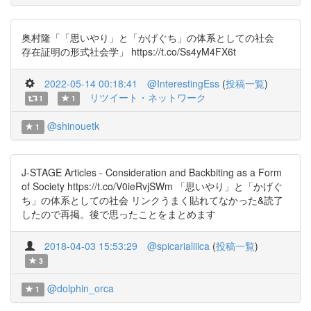
奥村隆「「思いやり」と「かげぐち」の体系としての社会
存在証明の形式社会学」 https://t.co/Ss4yM4FX6t
2022-05-14 00:18:41
@InterestingEss
(
投稿一覧
)
リツイート・ネットワーク
1
1
@shinouetk
1
J-STAGE Articles - Consideration and Backbiting as a Form
of Society https://t.co/V0ieRvjSWm 「思いやり」と「かげぐ
ち」の体系としての社会 リンクうまく貼れてなかった&読了
したので再掲。後で思ったことをまとめます
2018-04-03 15:53:29
@spicarialiiica
(
投稿一覧
)
3
@dolphin_orca
1