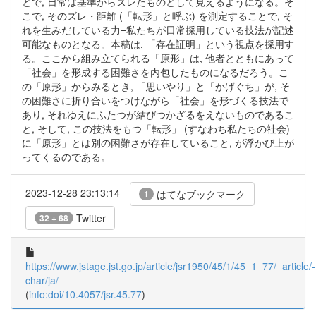
とで, 日常は基準からズレたものとして見えるようになる。そ
こで, そのズレ・距離 (「転形」と呼ぶ) を測定することで, そ
れを生みだしている力=私たちが日常採用している技法が記述
可能なものとなる。本稿は, 「存在証明」という視点を採用す
る。ここから組み立てられる「原形」は, 他者とともにあって
「社会」を形成する困難さを内包したものになるだろう。こ
の「原形」からみるとき, 「思いやり」と「かげぐち」が, そ
の困難さに折り合いをつけながら「社会」を形づくる技法で
あり, それゆえにふたつが結びつかざるをえないものであるこ
と, そして, この技法をもつ「転形」 (すなわち私たちの社会)
に「原形」とは別の困難さが存在していること, が浮かび上が
ってくるのである。
2023-12-28 23:13:14
はてなブックマーク
1
Twitter
32 + 68
https://www.jstage.jst.go.jp/article/jsr1950/45/1/45_1_77/_article/-
char/ja/
(
info:doi/10.4057/jsr.45.77
)