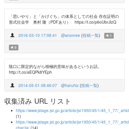
「思いやり」と「かげぐち」の体系としての社会 存在証明の
形式社会学 奥村 隆（PDFあり） https://t.co/p6oUbrJlzQ
2016-03-10 17:08:41
@anomee
(
投稿一覧
)
1
0
陰口に限定的ながら積極的意味があるというお話。
http://t.co/aEQPk8YEph
2014-05-01 08:46:07
@haruhiz
(
投稿一覧
)
収集済み URL リスト
https://www.jstage.jst.go.jp/article/jsr1950/45/1/45_1_77/_artic
(1)
https://www.jstage.jst.go.jp/article/jsr1950/45/1/45_1_77/_articl
char/ja/
(14)