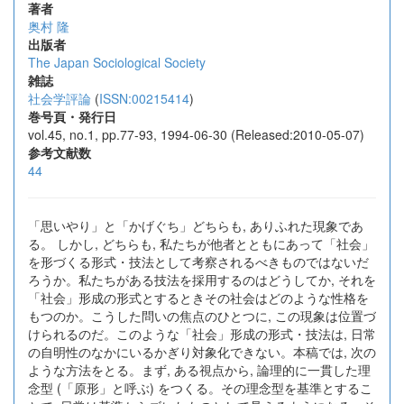
著者
奥村 隆
出版者
The Japan Sociological Society
雑誌
社会学評論
(
ISSN:00215414
)
巻号頁・発行日
vol.45, no.1, pp.77-93, 1994-06-30 (Released:2010-05-07)
参考文献数
44
「思いやり」と「かげぐち」どちらも, ありふれた現象であ
る。 しかし, どちらも, 私たちが他者とともにあって「社会」
を形づくる形式・技法として考察されるべきものではないだ
ろうか。私たちがある技法を採用するのはどうしてか, それを
「社会」形成の形式とするときその社会はどのような性格を
もつのか。こうした問いの焦点のひとつに, この現象は位置づ
けられるのだ。このような「社会」形成の形式・技法は, 日常
の自明性のなかにいるかぎり対象化できない。本稿では, 次の
ような方法をとる。まず, ある視点から, 論理的に一貫した理
念型 (「原形」と呼ぶ) をつくる。その理念型を基準とするこ