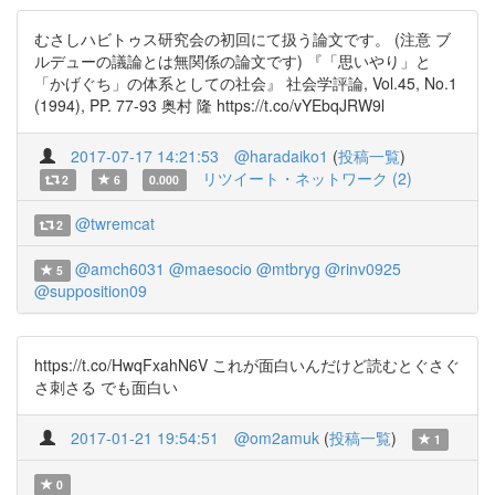
むさしハビトゥス研究会の初回にて扱う論文です。 (注意 ブ
ルデューの議論とは無関係の論文です) 『「思いやり」と
「かげぐち」の体系としての社会』 社会学評論, Vol.45, No.1
(1994), PP. 77-93 奥村 隆 https://t.co/vYEbqJRW9l
2017-07-17 14:21:53
@haradaiko1
(
投稿一覧
)
リツイート・ネットワーク (2)
2
6
0.000
@twremcat
2
@amch6031
@maesocio
@mtbryg
@rinv0925
5
@supposition09
https://t.co/HwqFxahN6V これが面白いんだけど読むとぐさぐ
さ刺さる でも面白い
2017-01-21 19:54:51
@om2amuk
(
投稿一覧
)
1
0