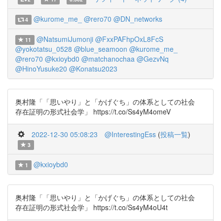
@kurome_me_
@rero70
@DN_networks
4
@NatsumiJumonji
@FxxPAFhpOxL8FcS
11
@yokotatsu_0528
@blue_seamoon
@kurome_me_
@rero70
@kxioybd0
@matchanochaa
@GezvNq
@HinoYusuke20
@Konatsu2023
奥村隆「「思いやり」と「かげぐち」の体系としての社会
存在証明の形式社会学」 https://t.co/Ss4yM4omeV
2022-12-30 05:08:23
@InterestingEss
(
投稿一覧
)
3
@kxioybd0
1
奥村隆「「思いやり」と「かげぐち」の体系としての社会
存在証明の形式社会学」 https://t.co/Ss4yM4oU4t