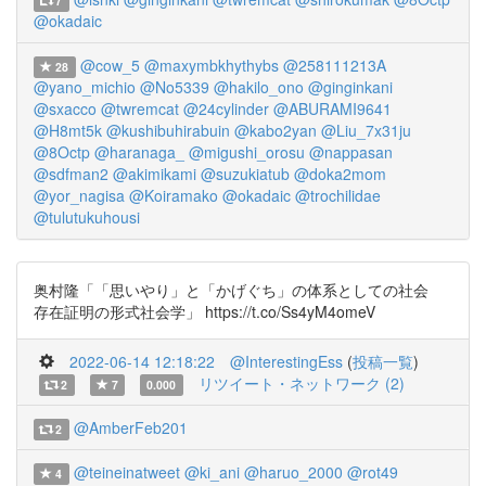
7
@okadaic
@cow_5
@maxymbkhythybs
@258111213A
28
@yano_michio
@No5339
@hakilo_ono
@ginginkani
@sxacco
@twremcat
@24cylinder
@ABURAMI9641
@H8mt5k
@kushibuhirabuin
@kabo2yan
@Liu_7x31ju
@8Octp
@haranaga_
@migushi_orosu
@nappasan
@sdfman2
@akimikami
@suzukiatub
@doka2mom
@yor_nagisa
@Koiramako
@okadaic
@trochilidae
@tulutukuhousi
奥村隆「「思いやり」と「かげぐち」の体系としての社会
存在証明の形式社会学」 https://t.co/Ss4yM4omeV
2022-06-14 12:18:22
@InterestingEss
(
投稿一覧
)
リツイート・ネットワーク (2)
2
7
0.000
@AmberFeb201
2
@teineinatweet
@ki_ani
@haruo_2000
@rot49
4