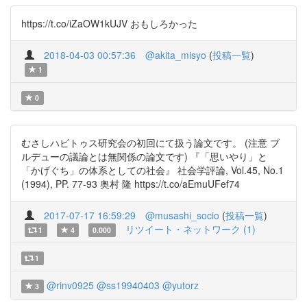
https://t.co/iZaOW1kUJV おもしろかった
2018-04-03 00:57:36
@akita_misyo
(
投稿一覧
)
1
0
むさしハビトゥス研究会の初回にて扱う論文です。 (注意 ブ
ルデューの議論とは無関係の論文です) 『「思いやり」と
「かげぐち」の体系としての社会』 社会学評論, Vol.45, No.1
(1994), PP. 77-93 奥村 隆 https://t.co/aEmuUFef74
2017-07-17 16:59:29
@musashi_socio
(
投稿一覧
)
リツイート・ネットワーク (1)
1
4
0.000
1
@rinv0925
@ss19940403
@yutorz
3