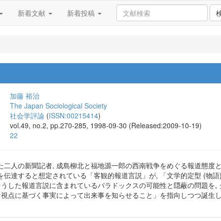
新着文献
新着投稿
加藤 裕治
The Japan Sociological Society
社会学評論
(
ISSN:00215414
)
vol.49, no.2, pp.270-285, 1998-09-30 (Released:2009-10-19)
22
二人の新聞記者, 成島柳北と福地源一郎の西南戦争をめぐる報道態度と (新
伝達すると想定されている「客観的報道言説」が, 「文学的定型 (物語
 そうした報道言説に含まれているパラドックスの可能性と隠蔽の問題を,
的な視点に基づく事実によって出来事を知らせること」を指向しつつ誕生し