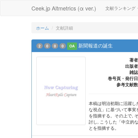
Ceek.jp Altmetrics (α ver.)
文献ランキング
ホーム
文献詳細
新聞報道の誕生
2
0
0
0
OA
著者
出版者
雑誌
巻号頁・発行日
参考文献数
本稿は明治初期に活躍した
な視点」に基づいて事実を
を指摘する。その上で,
討し, こうした「中立
とを指摘する。