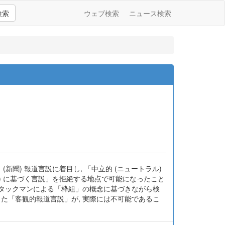
検索
ウェブ検索
ニュース検索
聞) 報道言説に着目し, 「中立的 (ニュートラル)
) に基づく言説」を拒絶する地点で可能になったこと
 タックマンによる「枠組」の概念に基づきながら検
た「客観的報道言説」が, 実際には不可能であるこ