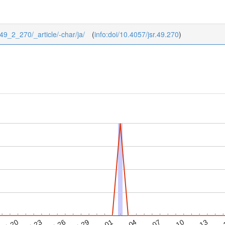
/49_2_270/_article/-char/ja/
(
info:doi/10.4057/jsr.49.270
)