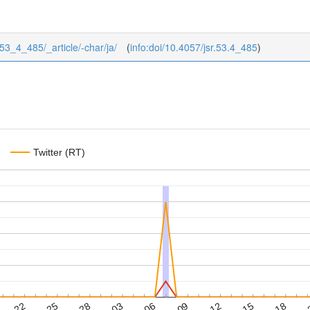
/53_4_485/_article/-char/ja/
(
info:doi/10.4057/jsr.53.4_485
)
Twitter (RT)