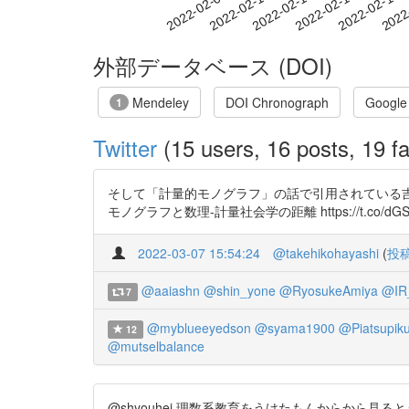
2022-02-13
2022-02-16
2022-02-19
2022
2022-02-07
2022-02-10
外部データベース (DOI)
Mendeley
DOI Chronograph
Google
1
Twitter
(15 users, 16 posts, 19 fa
そして「計量的モノグラフ」の話で引用されている吉川(20
モノグラフと数理-計量社会学の距離 https://t.co/dGS7
2022-03-07 15:54:24
@takehikohayashi
(
投
@aaiashn
@shin_yone
@RyosukeAmiya
@IR_
7
@myblueeyedson
@syama1900
@Piatsupik
12
@mutselbalance
@shyouhei 理数系教育をうけたもんからから見るとうさいく