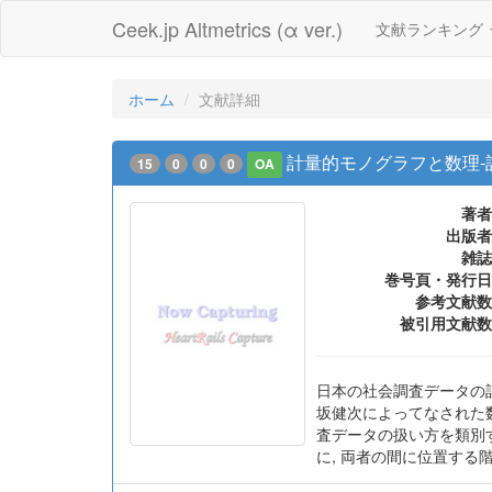
Ceek.jp Altmetrics (α ver.)
文献ランキング
ホーム
文献詳細
計量的モノグラフと数理-
15
0
0
0
OA
著者
出版者
雑誌
巻号頁・発行日
参考文献数
被引用文献数
日本の社会調査データの計
坂健次によってなされた
査データの扱い方を類別す
に, 両者の間に位置する