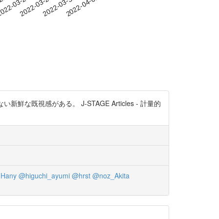
-21
022-03-24
2022-03-27
2022-03-30
2022-04-02
感がある。 J-STAGE Articles - 計量的
Hany
@higuchi_ayumi
@hrst
@noz_Akita