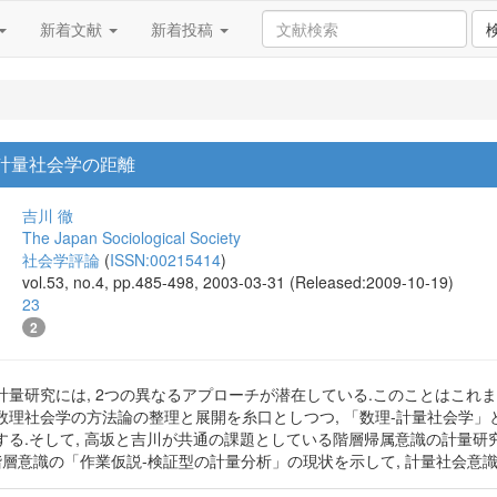
新着文献
新着投稿
計量社会学の距離
吉川 徹
The Japan Sociological Society
社会学評論
(
ISSN:00215414
)
vol.53, no.4, pp.485-498, 2003-03-31 (Released:2009-10-19)
23
2
量研究には, 2つの異なるアプローチが潜在している.このことはこれま
数理社会学の方法論の整理と展開を糸口としつつ, 「数理-計量社会学
る.そして, 高坂と吉川が共通の課題としている階層帰属意識の計量研究
階層意識の「作業仮説-検証型の計量分析」の現状を示して, 計量社会意