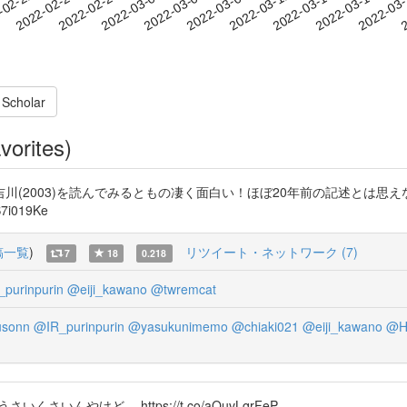
2022-03-15
2022-03-18
2022-03
-02-22
2
2022-02-25
2022-02-28
2022-03-03
2022-03-06
2022-03-09
2022-03-12
 Scholar
vorites)
03)を読んでみるともの凄く面白い！ほぼ20年前の記述とは思えない新鮮な既視
i019Ke
稿一覧
)
リツイート・ネットワーク (7)
7
18
0.218
purinpurin
@eiji_kawano
@twremcat
usonn
@IR_purinpurin
@yasukunimemo
@chiaki021
@eiji_kawano
@H
さいんやけど… https://t.co/aOuvLqrFeP