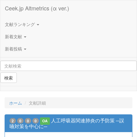
Ceek.jp Altmetrics (α ver.)
文献ランキング
新着文献
新着投稿
検索
ホーム
文献詳細
人工呼吸器関連肺炎の予防策 ─誤
2
0
0
0
OA
嚥対策を中心に─