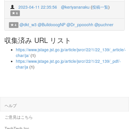
2023-04-11 22:35:56
@keriyananaku
(
投稿一覧
)
6
@dkt_w3
@BulldooogNP
@Dr_ppooohh
@puchner
4
収集済み URL リスト
https://www.jstage.jst.go.jp/article/jsrcr/22/1/22_139/_article/-
char/ja/
(1)
https://www.jstage.jst.go.jp/article/jsrcr/22/1/22_139/_pdf/-
char/ja
(1)
ヘルプ
ご意見はこちら
TechTech Inc.