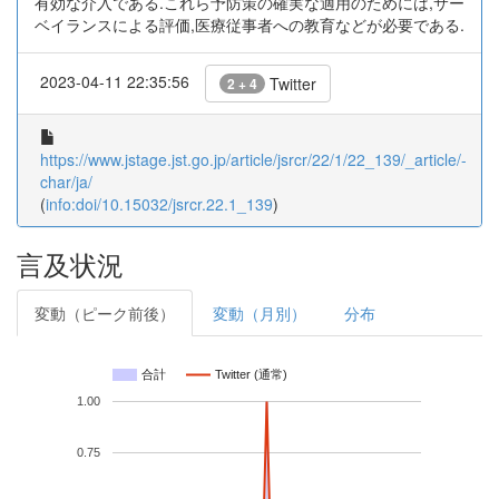
有効な介入である.これら予防策の確実な適用のためには,サー
ベイランスによる評価,医療従事者への教育などが必要である.
2023-04-11 22:35:56
Twitter
2 + 4
https://www.jstage.jst.go.jp/article/jsrcr/22/1/22_139/_article/-
char/ja/
(
info:doi/10.15032/jsrcr.22.1_139
)
言及状況
変動（ピーク前後）
変動（月別）
分布
合計
Twitter (通常)
1.00
0.75