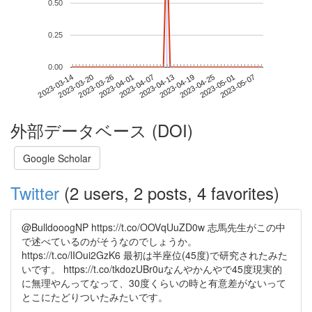
0.50
0.25
0.00
2023-05-01
2023-03-14
2023-04-01
2023-04-19
2023-05-07
2023-03-20
2023-04-07
2023-04-25
2023-03-26
2023-04-13
外部データベース (DOI)
Google Scholar
Twitter
(2 users, 2 posts, 4 favorites)
@BulldooogNP https://t.co/OOVqUuZD0w 志馬先生がこの中
で述べているのがそうなのでしょうか。
https://t.co/lIOui2GzK6 最初は半座位(45度)で研究されたみた
いです。 https://t.co/tkdozUBr0uなんやかんやで45度現実的
に無理やんってなって、30度くらいの時と有意差がないって
とこにたどりついたみたいです。