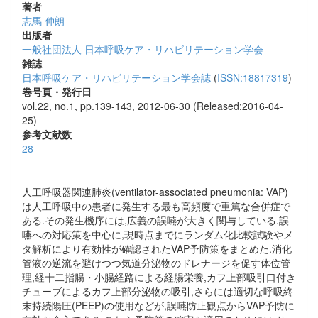
著者
志馬 伸朗
出版者
一般社団法人 日本呼吸ケア・リハビリテーション学会
雑誌
日本呼吸ケア・リハビリテーション学会誌
(
ISSN:18817319
)
巻号頁・発行日
vol.22, no.1, pp.139-143, 2012-06-30 (Released:2016-04-
25)
参考文献数
28
人工呼吸器関連肺炎(ventilator-associated pneumonia: VAP)
は人工呼吸中の患者に発生する最も高頻度で重篤な合併症で
ある.その発生機序には,広義の誤嚥が大きく関与している.誤
嚥への対応策を中心に,現時点までにランダム化比較試験やメ
タ解析により有効性が確認されたVAP予防策をまとめた.消化
管液の逆流を避けつつ気道分泌物のドレナージを促す体位管
理,経十二指腸・小腸経路による経腸栄養,カフ上部吸引口付き
チューブによるカフ上部分泌物の吸引,さらには適切な呼吸終
末持続陽圧(PEEP)の使用などが,誤嚥防止観点からVAP予防に