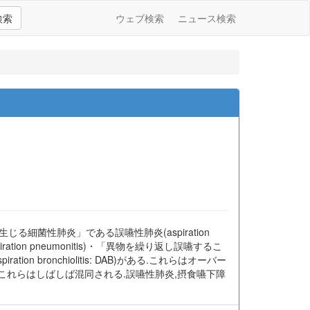
検索
ウェブ検索
ニュース検索
菌性肺炎」である誤嚥性肺炎(aspiration
ion pneumonitis)・「異物を繰り返し誤嚥するこ
 bronchiolitis: DAB)がある.これらはオーバー
これらはしばしば混同される.誤嚥性肺炎,摂食嚥下障