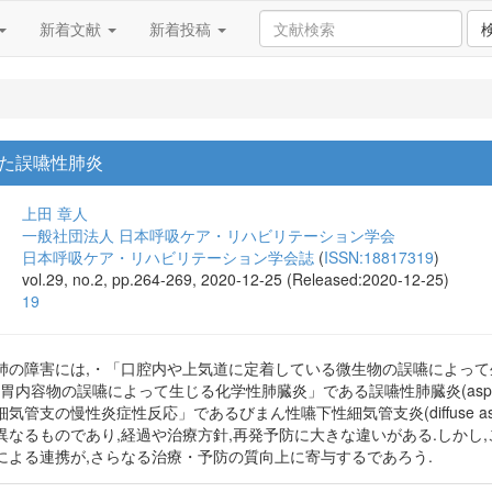
新着文献
新着投稿
た誤嚥性肺炎
上田 章人
一般社団法人 日本呼吸ケア・リハビリテーション学会
日本呼吸ケア・リハビリテーション学会誌
(
ISSN:18817319
)
vol.29, no.2, pp.264-269, 2020-12-25 (Released:2020-12-25)
19
の障害には,・「口腔内や上気道に定着している微生物の誤嚥によって生じる細
した胃内容物の誤嚥によって生じる化学性肺臓炎」である誤嚥性肺臓炎(aspirat
の慢性炎症性反応」であるびまん性嚥下性細気管支炎(diffuse aspiration
なるものであり,経過や治療方針,再発予防に大きな違いがある.しかし,
による連携が,さらなる治療・予防の質向上に寄与するであろう.