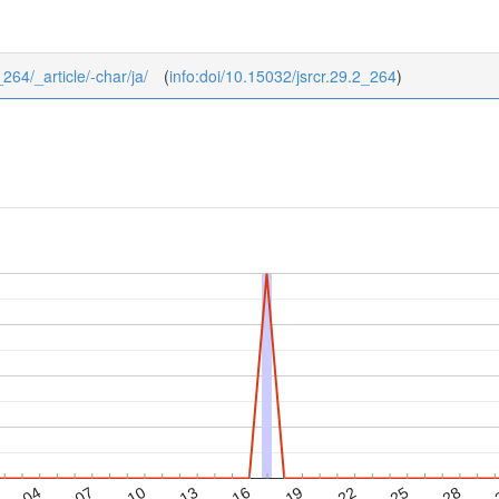
_264/_article/-char/ja/
(
info:doi/10.15032/jsrcr.29.2_264
)