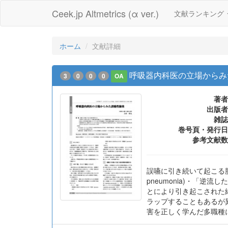
Ceek.jp Altmetrics (α ver.)
文献ランキング
ホーム
文献詳細
呼吸器内科医の立場からみ
3
0
0
0
OA
著者
出版者
雑誌
巻号頁・発行日
参考文献数
誤嚥に引き続いて起こる肺
pneumonia)・「逆流
とにより引き起こされた細気管支
ラップすることもあるが異
害を正しく学んだ多職種