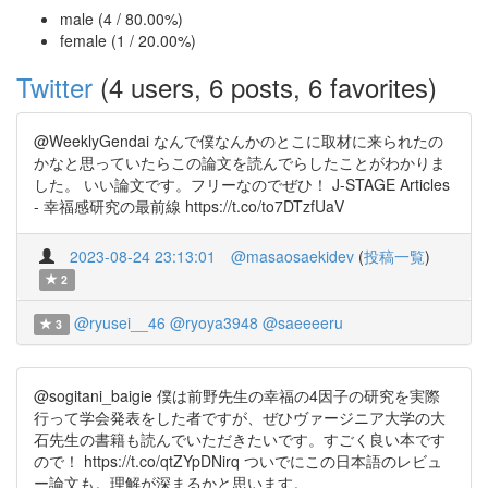
male (4 / 80.00%)
female (1 / 20.00%)
Twitter
(4 users, 6 posts, 6 favorites)
@WeeklyGendai なんで僕なんかのとこに取材に来られたの
かなと思っていたらこの論文を読んでらしたことがわかりま
した。 いい論文です。フリーなのでぜひ！ J-STAGE Articles
- 幸福感研究の最前線 https://t.co/to7DTzfUaV
2023-08-24 23:13:01
@masaosaekidev
(
投稿一覧
)
2
@ryusei__46
@ryoya3948
@saeeeeru
3
@sogitani_baigie 僕は前野先生の幸福の4因子の研究を実際
行って学会発表をした者ですが、ぜひヴァージニア大学の大
石先生の書籍も読んでいただきたいです。すごく良い本です
ので！ https://t.co/qtZYpDNirq ついでにこの日本語のレビュ
ー論文も。理解が深まるかと思います。