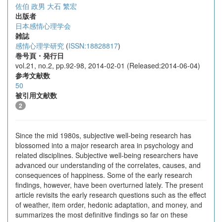
佐伯 政男
大石 繁宏
出版者
日本感情心理学会
雑誌
感情心理学研究
(
ISSN:18828817
)
巻号頁・発行日
vol.21, no.2, pp.92-98, 2014-02-01 (Released:2014-06-04)
参考文献数
50
被引用文献数
2
Since the mid 1980s, subjective well-being research has
blossomed into a major research area in psychology and
related disciplines. Subjective well-being researchers have
advanced our understanding of the correlates, causes, and
consequences of happiness. Some of the early research
findings, however, have been overturned lately. The present
article revisits the early research questions such as the effect
of weather, item order, hedonic adaptation, and money, and
summarizes the most definitive findings so far on these