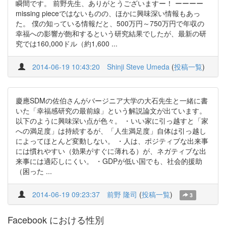
瞬間です。 前野先生、ありがとうございますー！ ーーーー
missing pieceではないものの、ほかに興味深い情報もあっ
た。 僕の知っている情報だと、500万円～750万円で年収の
幸福への影響が飽和するという研究結果でしたが、最新の研
究では160,000ドル（約1,600 ...
2014-06-19 10:43:20
Shinji Steve Umeda
(
投稿一覧
)
慶應SDMの佐伯さんがバージニア大学の大石先生と一緒に書
いた「幸福感研究の最前線」という解説論文が出ています。
以下のように興味深い点が色々。 ・いい家に引っ越すと「家
への満足度」は持続するが、「人生満足度」自体は引っ越し
によってほとんど変動しない。 ・人は、ポジティブな出来事
には慣れやすい（効果がすぐに薄れる）が、ネガティブな出
来事には適応しにくい。 ・GDPが低い国でも、社会的援助
（困った ...
2014-06-19 09:23:37
前野 隆司
(
投稿一覧
)
3
Facebook における性別