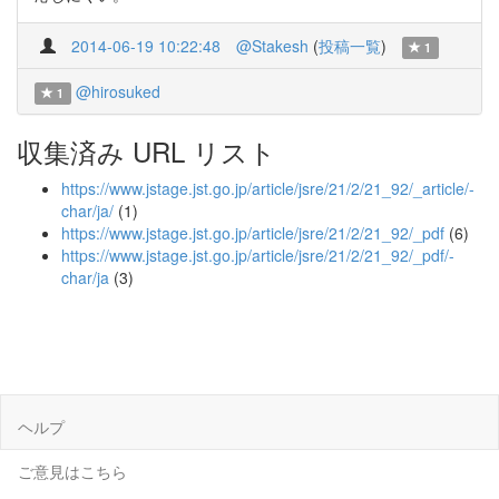
2014-06-19 10:22:48
@Stakesh
(
投稿一覧
)
1
@hirosuked
1
収集済み URL リスト
https://www.jstage.jst.go.jp/article/jsre/21/2/21_92/_article/-
char/ja/
(1)
https://www.jstage.jst.go.jp/article/jsre/21/2/21_92/_pdf
(6)
https://www.jstage.jst.go.jp/article/jsre/21/2/21_92/_pdf/-
char/ja
(3)
ヘルプ
ご意見はこちら