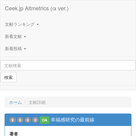
Ceek.jp Altmetrics (α ver.)
文献ランキング
新着文献
新着投稿
検索
ホーム
文献詳細
幸福感研究の最前線
9
0
0
0
OA
著者