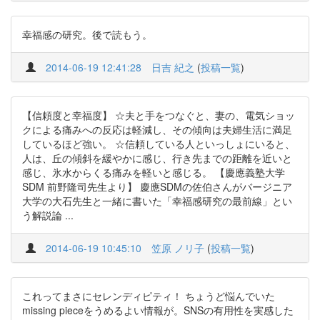
幸福感の研究。後で読もう。
2014-06-19 12:41:28
日吉 紀之
(
投稿一覧
)
【信頼度と幸福度】 ☆夫と手をつなぐと、妻の、電気ショッ
クによる痛みへの反応は軽減し、その傾向は夫婦生活に満足
しているほど強い。 ☆信頼している人といっしょにいると、
人は、丘の傾斜を緩やかに感じ、行き先までの距離を近いと
感じ、氷水からくる痛みを軽いと感じる。 【慶應義塾大学
SDM 前野隆司先生より】 慶應SDMの佐伯さんがバージニア
大学の大石先生と一緒に書いた「幸福感研究の最前線」とい
う解説論 ...
2014-06-19 10:45:10
笠原 ノリ子
(
投稿一覧
)
これってまさにセレンディピティ！ ちょうど悩んでいた
missing pieceをうめるよい情報が。SNSの有用性を実感した