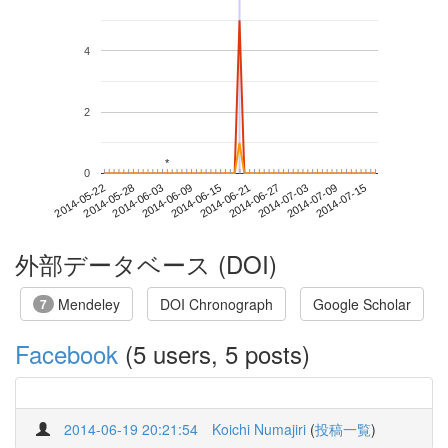
4
2
*
*
0
2014-07-09
2014-05-22
2014-06-09
2014-06-27
2014-07-15
2014-05-28
2014-06-15
2014-07-03
2014-06-03
2014-06-21
外部データベース (DOI)
Mendeley
DOI Chronograph
Google Scholar
7
Facebook
(5 users, 5 posts)
2014-06-19 20:21:54
Koichi Numajiri
(
投稿一覧
)