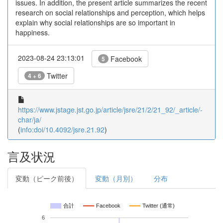
issues. In addition, the present article summarizes the recent
research on social relationships and perception, which helps
explain why social relationships are so important in
happiness.
2023-08-24 23:13:01
Facebook
5
Twitter
4 + 6
https://www.jstage.jst.go.jp/article/jsre/21/2/21_92/_article/-
char/ja/
(
info:doi/10.4092/jsre.21.92
)
言及状況
変動（ピーク前後）
変動（月別）
分布
合計
Facebook
Twitter (通常)
6