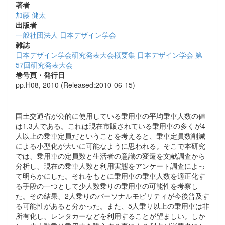
著者
加藤 健太
出版者
一般社団法人 日本デザイン学会
雑誌
日本デザイン学会研究発表大会概要集 日本デザイン学会 第
57回研究発表大会
巻号頁・発行日
pp.H08, 2010 (Released:2010-06-15)
国土交通省が公的に使用している乗用車の平均乗車人数の値
は1.3人である。これは現在市販されている乗用車の多くが4
人以上の乗車定員だということを考えると、乗車定員数削減
による小型化が大いに可能なように思われる。そこで本研究
では、乗用車の定員数と生活者の意識の変遷を文献調査から
分析し、現在の乗車人数と利用実態をアンケート調査によっ
て明らかにした。それをもとに乗用車の乗車人数を適正化す
る手段の一つとして少人数乗りの乗用車の可能性を考察し
た。その結果、2人乗りのパーソナルモビリティが今後普及す
る可能性があると分かった。また、5人乗り以上の乗用車は非
所有化し、レンタカーなどを利用することが望ましい。しか