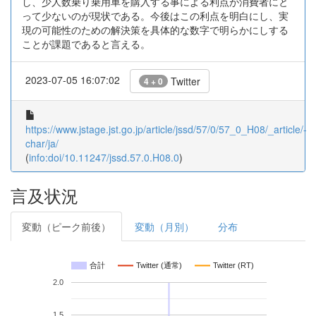
し、少人数乗り乗用車を購入する事による利点が消費者にと
って少ないのが現状である。今後はこの利点を明白にし、実
現の可能性のための解決策を具体的な数字で明らかにしする
ことが課題であると言える。
2023-07-05 16:07:02
Twitter
4 + 0
https://www.jstage.jst.go.jp/article/jssd/57/0/57_0_H08/_article/-
char/ja/
(
info:doi/10.11247/jssd.57.0.H08.0
)
言及状況
変動（ピーク前後）
変動（月別）
分布
合計
Twitter (通常)
Twitter (RT)
2.0
1.5