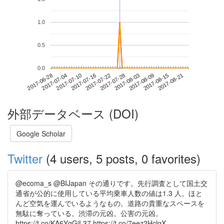
1.0
0.5
0.0
2017-08-15
2017-06-28
2017-07-16
2017-08-03
2017-08-21
2017-07-04
2017-07-22
2017-08-09
2017-07-10
2017-07-28
外部データベース (DOI)
Google Scholar
Twitter
(4 users, 5 posts, 0 favorites)
@ecoma_s @BIJapan その通りです。先行調査として国土交
通省が公的に使用している平均乗車人数の値は1.3 人。ほと
んど空気を運んでいるようなもの。道路の貴重なスペースを
無駄に奪っている。渋滞の元凶。公害の元凶。
https://t.co/KA6YqGiL37 https://t.co/7eez2HclqX