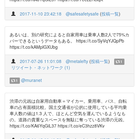
2017-11-10 23:42:18
@safesafetysafe
(
投稿一覧
)
あるいは、別の研究によると自家用車は乗車人数2人で75%カ
バーできるというデータもある。 https://t.co/SyVqYJQpPb
https://t.co/kAMplGXUbg
2017-07-26 11:01:08
@metalefty
(
投稿一覧
)
1
リツイート・ネットワーク (1)
@muranet
1
渋滞の元凶は自家用自動車＝マイカー。乗用車、バス、自転
車の占有面積比較。国土交通省が公的に使用している平均乗
車人数の値は1.3 人で、ほとんど空気を運んでいるようなも
の。道路の貴重なスペースを無駄に奪っている渋滞の元凶。
https://t.co/KA6YqGiL37 https://t.co/eC3hzz8VKv