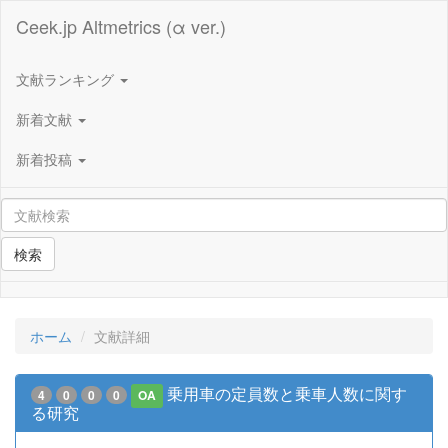
Ceek.jp Altmetrics (α ver.)
文献ランキング
新着文献
新着投稿
検索
ホーム
文献詳細
乗用車の定員数と乗車人数に関す
4
0
0
0
OA
る研究