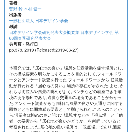
著者
菅野 鈴
木村 健一
出版者
一般社団法人 日本デザイン学会
雑誌
日本デザイン学会研究発表大会概要集 日本デザイン学会 第
66回春季研究発表大会
巻号頁・発行日
pp.378, 2019 (Released:2019-06-27)
本研究では,「居心地の良い」場所を任意活動を促す場所とし,
その構成要素を明らかにすることを目的として,フィールドワ
ークとアンケート調査を行った.フィールドワークから,任意活
動が行われる「居心地の良い」場所の存在が示された.また,そ
れらは街並みや風景の眺めがよく,ベンチなどの着座できる環
境のある場所であり,適度な交通量の場所であることが分かっ
た.アンケート調査からも同様に,風景の良さや人通りに関する
回答とともに開放感も要素として挙げられた.これらのことか
ら,滞留者は眺めの良い開けた場所,すなわち「視点場」と「他
者」の要素から「居心地が良いかどうか」を判断していると
考察された.また,居心地の良い場所は,「視点場」であり,適度