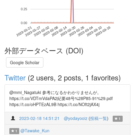
0.25
0.00
2023-03-10
2023-01-21
2023-02-08
2023-02-26
2023-03-16
2023-01-27
2023-02-14
2023-03-04
2023-02-02
2023-02-20
外部データベース (DOI)
Google Scholar
Twitter
(2 users, 2 posts, 1 favorites)
@mmi_Nagatuki 参考になるかわかりませんが。
https://t.co/VDTmVdaPA2紀要48号%28P85-91%29.pdf
https://t.co/oHPTEzAL9B https://t.co/NOft2jAX4j
2023-02-18 14:51:21
@yodayooiz
(
投稿一覧
)
1
@Tawake_Kun
1