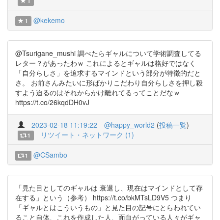
1
@kekemo
1
@Tsurigane_mushi 調べたらギャルについて学術調査してる
レター？があったわｗ これによるとギャルは格好ではなく
「自分らしさ」を追求するマインドという部分が特徴的だと
さ。 お前さんみたいに形ばかりこだわり自分らしさを押し殺
すよう迫るのはそれからかけ離れてるってことだなｗ
https://t.co/26kqdDH0vJ
2023-02-18 11:19:22
@happy_world2
(
投稿一覧
)
リツイート・ネットワーク (1)
1
@CSambo
1
「見た目としてのギャルは 衰退し、現在はマインドとして存
在する」という（参考） https://t.co/bkMTsLD9V5 つまり
「ギャルとはこういうもの」と見た目の記号にとらわれてい
ること自体、これを作成した人、面白がっている人々がギャ