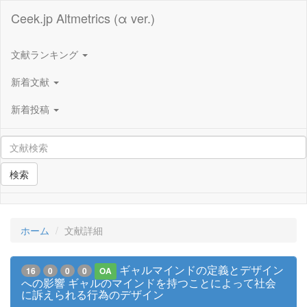
Ceek.jp Altmetrics (α ver.)
文献ランキング
新着文献
新着投稿
検索
ホーム
文献詳細
ギャルマインドの定義とデザイン
16
0
0
0
OA
への影響 ギャルのマインドを持つことによって社会
に訴えられる行為のデザイン