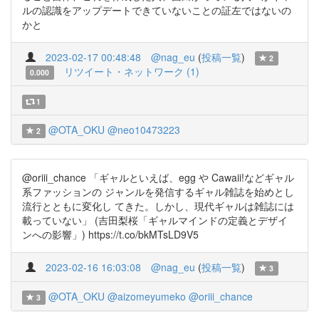
ルの認識をアップデートできていないことの証左ではないの
かと
2023-02-17 00:48:48
@nag_eu
(
投稿一覧
)
2
リツイート・ネットワーク (1)
0.000
1
@OTA_OKU
@neo10473223
2
@oriii_chance 「ギャルといえば、egg や Cawaii!などギャル
系ファッションの ジャンルを発信するギャル雑誌を始めとし
流行とともに変化し てきた。しかし、現代ギャルは雑誌には
載っていない」 (吉田梨桜「ギャルマインドの定義とデザイ
ンへの影響」) https://t.co/bkMTsLD9V5
2023-02-16 16:03:08
@nag_eu
(
投稿一覧
)
3
@OTA_OKU
@aizomeyumeko
@oriii_chance
3