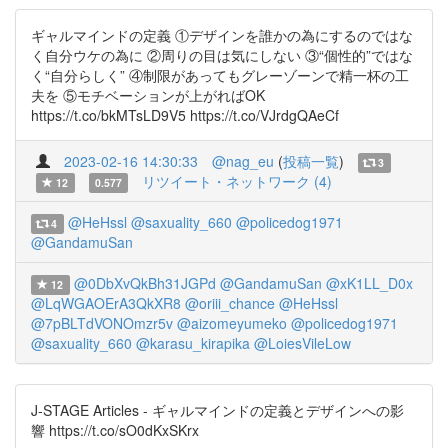
ギャルマインドの定義 ①デザインを誰かの為にするのではな
く自分ウケの為に ②周りの目は気にしない ③“個性的”ではな
く“自分らしく” ④制限があってもグレーゾーンで精一杯の工
夫を ⑤モチベーションが上がればOK
https://t.co/bkMTsLD9V5 https://t.co/VJrdgQAeCf
2023-02-16 14:30:33
@nag_eu
(
投稿一覧
)
3
リツイート・ネットワーク (4)
12
0.577
@HeHssl
@saxuality_660
@policedog1971
4
@GandamuSan
@0DbXvQkBh31JGPd
@GandamuSan
@xK1LL_D0x
12
@LqWGAOErA3QkXR8
@oriii_chance
@HeHssl
@7pBLTdVONOmzr5v
@aizomeyumeko
@policedog1971
@saxuality_660
@karasu_kirapika
@LoiesVileLow
J-STAGE Articles - ギャルマインドの定義とデザインへの影
響 https://t.co/sO0dKxSKrx