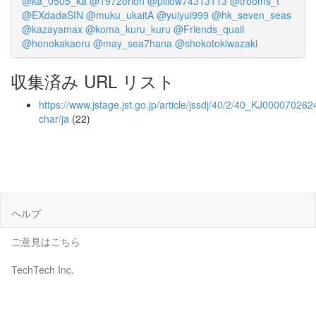
@ka_0505_ka
@1972orion
@pillow74313113
@trooms_t
@EXdadaSIN
@muku_ukaitA
@yuiyui999
@hk_seven_seas
@kazayamax
@koma_kuru_kuru
@Friends_quail
@honokakaoru
@may_sea7hana
@shokotokiwazaki
収集済み URL リスト
https://www.jstage.jst.go.jp/article/jssdj/40/2/40_KJ000070262
char/ja
(22)
ヘルプ
ご意見はこちら
TechTech Inc.