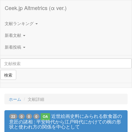
Ceek.jp Altmetrics (α ver.)
文献ランキング
新着文献
新着投稿
検索
ホーム
文献詳細
近世絵画史料にみられる飲食器の
22
0
0
0
OA
意匠の諸相 : 平安時代から江戸時代にかけての椀の形
状と使われ方の関係を中心として