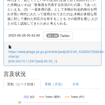
た木椀は,いわば「飲食器を代表する生活のたの器」であった
といえる。(3)「一器多用の器」として木椀が社会的身分を問
わず長い時代にわたって使用されてきたのは,木椀が多様な用
途に対して優れた対応力を有することを,その使用を通じ,人び
とが広く認知してきたためと考えられる。
2023-06-28 00:42:49
Twitter
22 + 39
https://www.jstage.jst.go.jp/article/jssdj/40/2/40_KJ00007026243/_
char/ja/
(
info:doi/10.11247/jssdj.40.33_1
)
言及状況
変動（ピーク前後）
変動（月別）
分布
合計
Twitter (通常)
Twitter (RT)
20