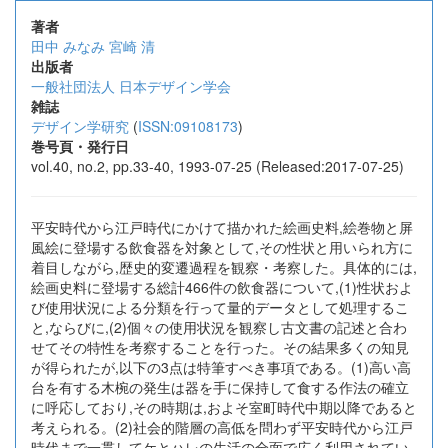
著者
田中 みなみ
宮崎 清
出版者
一般社団法人 日本デザイン学会
雑誌
デザイン学研究
(
ISSN:09108173
)
巻号頁・発行日
vol.40, no.2, pp.33-40, 1993-07-25 (Released:2017-07-25)
平安時代から江戸時代にかけて描かれた絵画史料,絵巻物と屏
風絵に登場する飲食器を対象として,その性状と用いられ方に
着目しながら,歴史的変遷過程を観察・考察した。具体的には,
絵画史料に登場する総計466件の飲食器について,(1)性状およ
び使用状況による分類を行って量的データとして処理するこ
と,ならびに,(2)個々の使用状況を観察し古文書の記述と合わ
せてその特性を考察することを行った。その結果多くの知見
が得られたが,以下の3点は特筆すべき事項である。(1)高い高
台を有する木椀の発生は器を手に保持して食する作法の確立
に呼応しており,その時期は,およそ室町時代中期以降であると
考えられる。(2)社会的階層の高低を問わず平安時代から江戸
時代まで一貫してケとハレの生活の全面で広く利用されてい