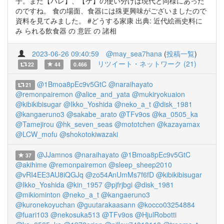
子。また【ハレ】、【ケ】の使い分けは現代と同様にあった
のですね。 食の場面、食器には殊更興味がございましたので
資料を見てみました。 #どうする家康 出典: 近代絵画史料に
み られる飲食器 の 意匠 の 諸相
2023-06-26 09:40:59
@may_sea7hana
(
投稿一覧
)
リツイート・ネットワーク (21)
22
44
0.466
@1Bmoa8pEc9v5GtC
@naraihayato
21
@remonpairemon
@alice_and_yata
@mukiryokuaion
@kibikibisugar
@Ikko_Yoshida
@neko_a_t
@disk_1981
@kangaeruno3
@sakabe_arato
@TFv9os
@ka_0505_ka
@Tamejirou
@hk_seven_seas
@mototchen
@kazayamax
@LCW_mofu
@shokotokiwazaki
@JJamnos
@naraihayato
@1Bmoa8pEc9v5GtC
37
@akihime
@remonpairemon
@sleep_sheep2010
@vRI4EE3AU8iQGJq
@zo54AnUmMs7f6fD
@kibikibisugar
@Ikko_Yoshida
@kin_1957
@pjfrjbgi
@disk_1981
@mikiominton
@neko_a_t
@kangaeruno3
@kuronekoyuchan
@guutarakaasann
@kocco03254884
@fuari103
@nekosuka513
@TFv9os
@HjulRobotti