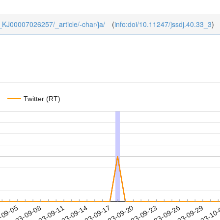
40_KJ00007026257/_article/-char/ja/
(
info:doi/10.11247/jssdj.40.33_3
)
Twitter (RT)
2023-09-26
2023-09-29
2023-10
-09-05
2
2023-09-08
2023-09-11
2023-09-14
2023-09-17
2023-09-20
2023-09-23