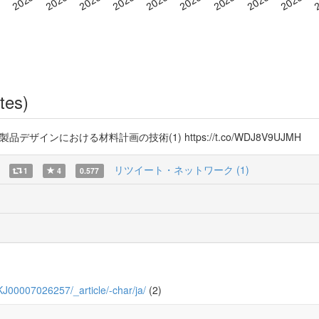
tes)
 製品デザインにおける材料計画の技術(1) https://t.co/WDJ8V9UJMH
リツイート・ネットワーク (1)
1
4
0.577
0_KJ00007026257/_article/-char/ja/
(2)