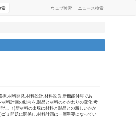
検索
ウェブ検索
ニュース検索
択,材料開発,材料設計,材料改良,新機能付与であ
ン材料計画の動向を,製品と材料のかかわりの変化,考
得た。1)新材料の出現は材料と製品との新しいかか
)ゴミ問題に関係し,材料計画は一層重要になってい