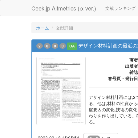
Ceek.jp Altmetrics (α ver.)
文献ランキング
ホーム
文献詳細
デザイン材料計画の最近の動
2
0
0
0
OA
著者
出版者
雑誌
巻号頁・発行日
デザイン材料計画には,2
る。他は,材料の性質から
慮要因の変化,技術の変化
わりを作り出している。
る。
2023-09-18 15:05:54