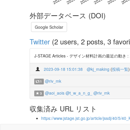
外部データベース (DOI)
Google Scholar
Twitter
(2 users, 2 posts, 3 favori
J-STAGE Articles - デザイン材料計画の最近の動き :
2023-09-18 15:01:38
@kj_making
(
投稿一覧
)
@riv_mk
1
@aoi_aois
@t_w_a_n_g_
@riv_mk
3
収集済み URL リスト
https://www.jstage.jst.go.jp/article/jssdj/40/5/4