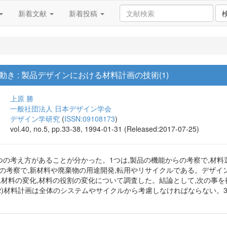
新着文献
新着投稿
き : 製品デザインにおける材料計画の技術(1)
上原 勝
一般社団法人 日本デザイン学会
デザイン学研究
(
ISSN:09108173
)
vol.40, no.5, pp.33-38, 1994-01-31 (Released:2017-07-25)
つの考え方があることが分かった。1つは,製品の機能からの考察で,材料選
の考察で,新材料や廃棄物の用途開発,転用やリサイクルである。デザイ
,材料の変化,材料の役割の変化について調査した。結論として,次の事を
2)材料計画は全体のシステムやサイクルから考慮しなければならない。3