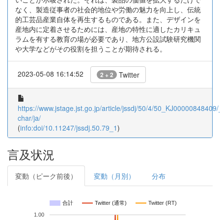
なく、製造従事者の社会的地位や労働の魅力を向上し、伝統
的工芸品産業自体を再生するものである。また、デザインを
産地内に定着させるためには、産地の特性に適したカリキュ
ラムを有する教育の場が必要であり、地方公設試験研究機関
や大学などがその役割を担うことが期待される。
2023-05-08 16:14:52
Twitter
2 + 2
https://www.jstage.jst.go.jp/article/jssdj/50/4/50_KJ00000848409/_
char/ja/
(
info:doi/10.11247/jssdj.50.79_1
)
言及状況
変動（ピーク前後）
変動（月別）
分布
合計
Twitter (通常)
Twitter (RT)
1.00