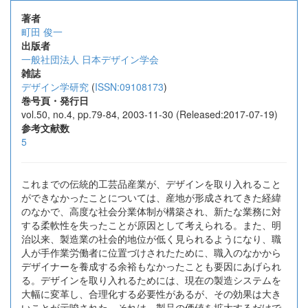
著者
町田 俊一
出版者
一般社団法人 日本デザイン学会
雑誌
デザイン学研究
(
ISSN:09108173
)
巻号頁・発行日
vol.50, no.4, pp.79-84, 2003-11-30 (Released:2017-07-19)
参考文献数
5
これまでの伝統的工芸品産業が、デザインを取り入れること
ができなかったことについては、産地が形成されてきた経緯
のなかで、高度な社会分業体制が構築され、新たな業務に対
する柔軟性を失ったことが原因として考えられる。また、明
治以来、製造業の社会的地位が低く見られるようになり、職
人が手作業労働者に位置づけされたために、職入のなかから
デザイナーを養成する余裕もなかったことも要因にあげられ
る。デザインを取り入れるためには、現在の製造システムを
大幅に変革し、合理化する必要性があるが、その効果は大き
いことが示唆された。それは、製品の価値を拡大するだけで