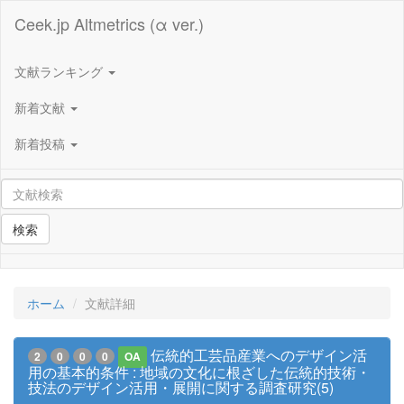
Ceek.jp Altmetrics (α ver.)
文献ランキング
新着文献
新着投稿
検索
ホーム
文献詳細
伝統的工芸品産業へのデザイン活
2
0
0
0
OA
用の基本的条件 : 地域の文化に根ざした伝統的技術・
技法のデザイン活用・展開に関する調査研究(5)