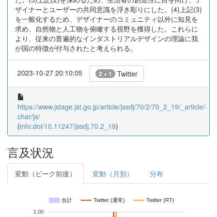
ザイナーとユーザーの共同意識を浮き彫りにした。(4)上記(3)
を⼀般化するため、デザイナーのコミュニティ以外に知⾒を
求め、⾃然物と⼈⼯物を俯瞰する視野を獲得した。これらに
より、従来の普遍的なインダストリアルデザインの理論に我
が国の特徴が付与されたと考えられる。
2023-10-27 20:10:05
Twitter
2 + 1
https://www.jstage.jst.go.jp/article/jssdj/70/2/70_2_19/_article/-
char/ja/
(
info:doi/10.11247/jssdj.70.2_19
)
言及状況
変動（ピーク前後）
変動（月別）
分布
合計
Twitter (通常)
Twitter (RT)
1.00