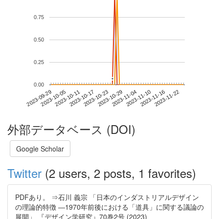
0.75
0.50
0.25
*
*
0.00
2023-11-16
2023-09-29
2023-10-17
2023-11-04
2023-11-22
2023-10-05
2023-10-23
2023-11-10
2023-10-11
2023-10-29
外部データベース (DOI)
Google Scholar
Twitter
(2 users, 2 posts, 1 favorites)
PDFあり。 ⇒石川 義宗 「日本のインダストリアルデザイン
の理論的特徴 ―1970年前後における「道具」に関する議論の
展開」 『デザイン学研究』70巻2号 (2023)