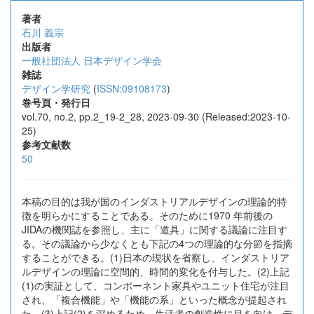
著者
石川 義宗
出版者
一般社団法人 日本デザイン学会
雑誌
デザイン学研究
(
ISSN:09108173
)
巻号頁・発行日
vol.70, no.2, pp.2_19-2_28, 2023-09-30 (Released:2023-10-
25)
参考文献数
50
本稿の⽬的は我が国のインダストリアルデザインの理論的特
徴を明らかにすることである。そのために1970 年前後の
JIDAの機関誌を参照し、主に「道具」に関する議論に注⽬す
る。その議論から少なくとも下記の4つの理論的な分節を指摘
することができる。(1)⽇本の現状を省察し、インダストリア
ルデザインの理論に空間的、時間的変化を付与した。(2)上記
(1)の実証として、コンポーネント家具やユニット住宅が注⽬
され、「複合機能」や「機能の系」といった概念が提起され
た。(3)上記(2)を深めるため、⽣活者の創造性に⽬を向け、デ