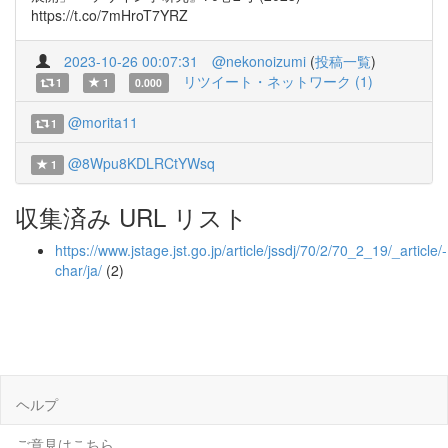
https://t.co/7mHroT7YRZ
2023-10-26 00:07:31
@nekonoizumi
(
投稿一覧
)
リツイート・ネットワーク (1)
1
1
0.000
@morita11
1
@8Wpu8KDLRCtYWsq
1
収集済み URL リスト
https://www.jstage.jst.go.jp/article/jssdj/70/2/70_2_19/_article/-
char/ja/
(2)
ヘルプ
ご意見はこちら