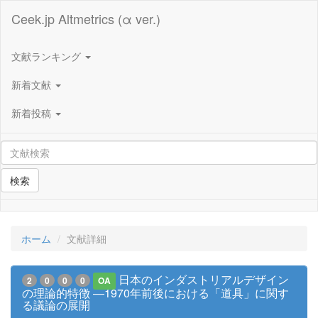
Ceek.jp Altmetrics (α ver.)
文献ランキング
新着文献
新着投稿
検索
ホーム
文献詳細
日本のインダストリアルデザイン
2
0
0
0
OA
の理論的特徴 ―1970年前後における「道具」に関す
る議論の展開