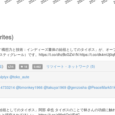
rites)
す構想力と技術：インディーズ書体の始祖としてのタイポス」が、オー
す。https://t.co/dhzBcGZ41N https://t.co/dk4mUj0q
覧
)
リツイート・ネットワーク (5)
5
18
0.462
lptyx
@toko_aute
14733214
@bmonkey1966
@takuya1969
@genzosha
@PeaceMark51
始祖としてのタイポス」阿部 卓也 タイポスのことで林さんの功績に触
てほしい。 https://t.co/zWq6OnVEdC