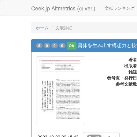
Ceek.jp Altmetrics (α ver.)
文献ランキング
ホーム
文献詳細
書体を生み出す構想力と技
8
0
0
0
OA
著者
出版者
雑誌
巻号頁・発行日
参考文献数
2023-12-22 22:15:43