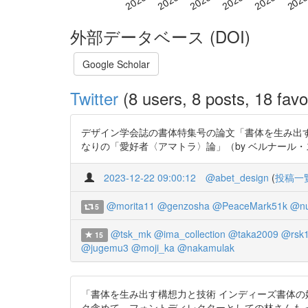
外部データベース (DOI)
Google Scholar
Twitter
(8 users, 8 posts, 18 favo
デザイン学会誌の書体特集号の論文「書体を生み出
なりの「愛好者〈アマトラ〉論」（by ベルナール・スティグレール）で
2023-12-22 09:00:12
@abet_design
(
投稿一
@morita11
@genzosha
@PeaceMark51k
@nu
5
@tsk_mk
@ima_collection
@taka2009
@rsk
15
@jugemu3
@moji_ka
@nakamulak
「書体を生み出す構想力と技術 インディーズ書体の
ク含めて、フォントディレクターとしての林さんもっと研究され