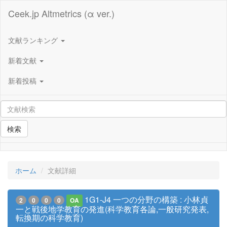
Ceek.jp Altmetrics (α ver.)
文献ランキング
新着文献
新着投稿
検索
ホーム
文献詳細
1G1-J4 一つの分野の構築 : 小林貞
2
0
0
0
OA
一と戦後地学教育の発進(科学教育各論,一般研究発表,
転換期の科学教育)