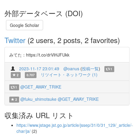
外部データベース (DOI)
Google Scholar
Twitter
(2 users, 2 posts, 2 favorites)
みてた：https://t.co/drViHJFUkk
2023-11-17 23:01:49
@oanus
(
投稿一覧
)
1
リツイート・ネットワーク (1)
2
0.707
@GET_AWAY_TRIKE
1
@fuku_shimotsuke
@GET_AWAY_TRIKE
2
収集済み URL リスト
https://www.jstage.jst.go.jp/article/jssep/31/0/31_129/_article/-
char/ja/
(2)