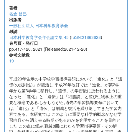
著者
名倉 昌巳
出版者
一般社団法人 日本科学教育学会
雑誌
日本科学教育学会年会論文集 45
(
ISSN:21863628
)
巻号頁・発行日
pp.417-420, 2021 (Released:2021-12-20)
参考文献数
19
平成20年告示の中学校学習指導要領において,「進化」と「遺
伝(の規則性)」が復活し,平成29年改訂では「進化」が第2学
年から第3学年に移行し,「遺伝」の学習後に扱われるように
なった.「進化」と「遺伝」は「細胞説」と並び生物学上の重
要な概念である.しかしながら,過去の学習指導要領において
は,「進化」と「遺伝」は削減と復活を繰り返してきた学習内
容である。本研究では,このように重要な科学的概念がなぜ学
習内容から消え去る時期があるのかを究明することを目的と
した.この点に鑑み,戦後8回にわたる学習指導要領・その解
説・教科書などの記述を調査し,さらに当時風靡した言説・進