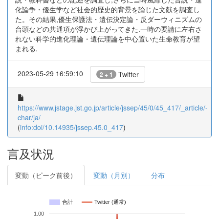
化論争・優生学など社会的歴史的背景を論じた文献を調査し
た。その結果,優生保護法・遺伝決定論・反ダーウィニズムの
台頭などの共通項が浮かび上がってきた.一時の要請に左右さ
れない科学的進化理論・遺伝理論を中心置いた生命教育が望
まれる.
2023-05-29 16:59:10
Twitter
2 + 1
https://www.jstage.jst.go.jp/article/jssep/45/0/45_417/_article/-
char/ja/
(
info:doi/10.14935/jssep.45.0_417
)
言及状況
変動（ピーク前後）
変動（月別）
分布
合計
Twitter (通常)
1.00