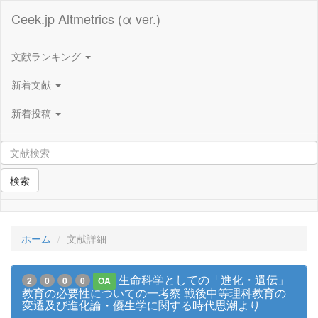
Ceek.jp Altmetrics (α ver.)
文献ランキング
新着文献
新着投稿
検索
ホーム
文献詳細
生命科学としての「進化・遺伝」
2
0
0
0
OA
教育の必要性についての一考察 戦後中等理科教育の
変遷及び進化論・優生学に関する時代思潮より