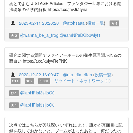
あとでよむ J-STAGE Articles - ファンタジー世界における魔
法現象の科学的解釈 https://t.co/jnvJiZtyna
2023-02-11 23:26:20
@atohsaaa
(
投稿一覧
)
4
@wanna_be_a_frog
@eamNP6DGbpwlyf1
2
研究に関する質問でファイアーボールの発生原理聞かれるの
面白い https://t.co/k6lyvRePNK
2022-12-22 16:09:47
@rita_rita_ritan
(
投稿一覧
)
リツイート・ネットワーク (1)
1
2
1.000
@lapHFIsI3sIjoO0
1
@lapHFIsI3sIjoO0
1
次点ではこちらが興味深い いずれにせよ、誰かが真面目に記
録を残しておかないと、ブームが去ったあとに「何だったの