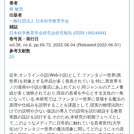
著者
林 敏浩
出版者
一般社団法人 日本科学教育学会
雑誌
日本科学教育学会研究会研究報告
(
ISSN:18824684
)
巻号頁・発行日
vol.36, no.6, pp.69-72, 2022-06-04 (Released:2022-06-01)
参考文献数
20
近年,オンライン小説(Web小説)として,ファンタジー世界(異
世界)を対象とする作品が多く発表されている.特に,異世界モ
ノの漫画や小説が書店にあふれており,同ジャンルのアニメ番
組が多く放映されており,現在の若者を中心とする文化の一角
になっている.本研究では,ファンタジー世界に登場する魔法の
原理や仕組みを説明することを課題として,現実の物理法則だ
けでの説明や少ない仮説の導入での説明を試行錯誤する教育
実践の設計を試行する.そのため,本研究の初期フェーズとし
て,このようなメディアに日常的に触れている若者世代(大学
生)がファンタジー世界の魔法現象に関してどのようにその原