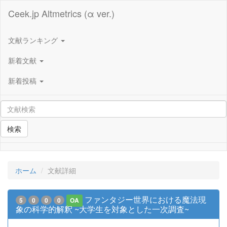
Ceek.jp Altmetrics (α ver.)
文献ランキング
新着文献
新着投稿
検索
ホーム
文献詳細
ファンタジー世界における魔法現
5
0
0
0
OA
象の科学的解釈 ~大学生を対象とした一次調査~