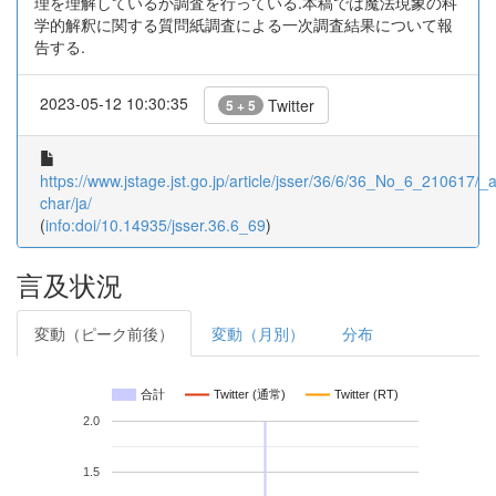
理を理解しているか調査を行っている.本稿では魔法現象の科
学的解釈に関する質問紙調査による一次調査結果について報
告する.
2023-05-12 10:30:35
Twitter
5 + 5
https://www.jstage.jst.go.jp/article/jsser/36/6/36_No_6_210617/_ar
char/ja/
(
info:doi/10.14935/jsser.36.6_69
)
言及状況
変動（ピーク前後）
変動（月別）
分布
合計
Twitter (通常)
Twitter (RT)
2.0
1.5