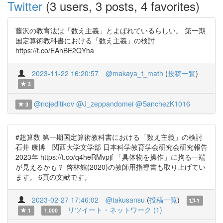
Twitter
(3 users, 3 posts, 4 favorites)
藤沢の教育法は「数え主義」とよばれているらしい。 第一期
国定算術教科書における「数え主義」の検討
https://t.co/EAhBE2QYha
2023-11-22 16:20:57
@makaya_t_math
(
投稿一覧
)
3
@nojeditikov
@J_zeppandomei
@SanchezK1016
3
#超算数 第一期国定算術教科書における「数え主義」の検討
石井 康博 関西大学文学部 日本科学教育学会研究会研究報告
2023年 https://t.co/q4heRMvpjf 「具体物を操作」に拘る一端
が見えるかも？ 啓林館(2020)の教師用指導書も取り上げてい
ます。 6頁の文献です。
2023-02-27 17:46:02
@takusansu
(
投稿一覧
)
1
リツイート・ネットワーク (1)
1
1.000