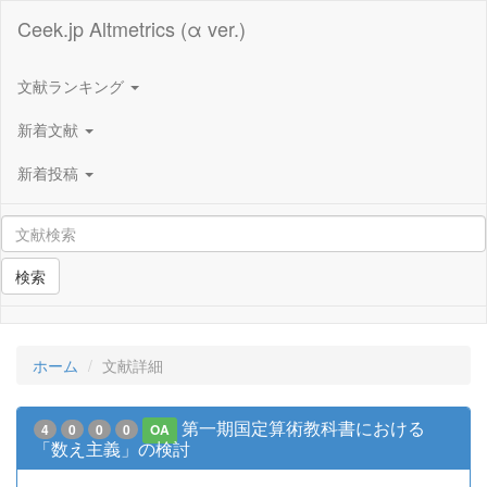
Ceek.jp Altmetrics (α ver.)
文献ランキング
新着文献
新着投稿
検索
ホーム
文献詳細
第一期国定算術教科書における
4
0
0
0
OA
「数え主義」の検討