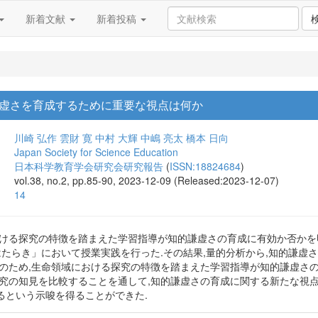
新着文献
新着投稿
虚さを育成するために重要な視点は何か
川崎 弘作
雲財 寛
中村 大輝
中嶋 亮太
橋本 日向
Japan Society for Science Education
日本科学教育学会研究会研究報告
(
ISSN:18824684
)
vol.38, no.2, pp.85-90, 2023-12-09 (Released:2023-12-07)
14
おける探究の特徴を踏まえた学習指導が知的謙虚さの育成に有効か否かを
はたらき」において授業実践を行った.その結果,量的分析から,知的謙虚
このため,生命領域における探究の特徴を踏まえた学習指導が知的謙虚さ
研究の知見を比較することを通して,知的謙虚さの育成に関する新たな視
るという示唆を得ることができた.