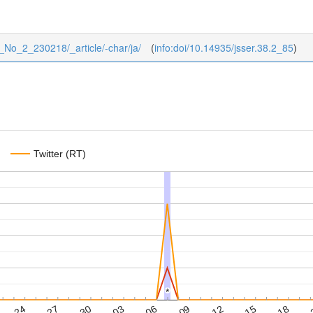
38_No_2_230218/_article/-char/ja/
(
info:doi/10.14935/jsser.38.2_85
)
Twitter (RT)
*
*