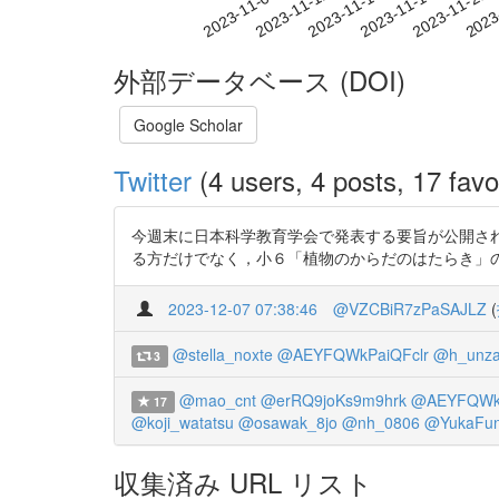
2023-11-15
2023-11-18
2023-11-21
2023
2023-11-09
2023-11-12
外部データベース (DOI)
Google Scholar
Twitter
(4 users, 4 posts, 17 favo
今週末に日本科学教育学会で発表する要旨が公開され
る方だけでなく，小６「植物のからだのはたらき」の学習に興
2023-12-07 07:38:46
@VZCBiR7zPaSAJLZ
(
@stella_noxte
@AEYFQWkPaiQFclr
@h_unza
3
@mao_cnt
@erRQ9joKs9m9hrk
@AEYFQWkP
17
@koji_watatsu
@osawak_8jo
@nh_0806
@YukaFun
収集済み URL リスト