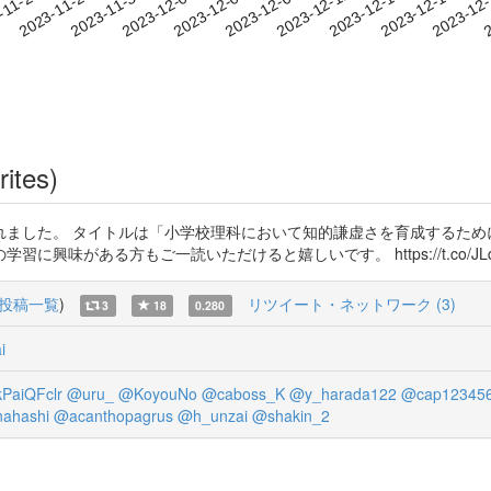
2023-12-15
2023-12-18
2023-12
-11-24
2
2023-11-27
2023-11-30
2023-12-03
2023-12-06
2023-12-09
2023-12-12
rites)
ました。 タイトルは「小学校理科において知的謙虚さを育成するため
味がある方もご一読いただけると嬉しいです。 https://t.co/JLqbt
投稿一覧
)
リツイート・ネットワーク (3)
3
18
0.280
i
aiQFclr
@uru_
@KoyouNo
@caboss_K
@y_harada122
@cap12345
ahashi
@acanthopagrus
@h_unzai
@shakin_2