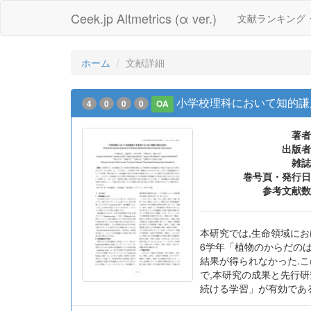
Ceek.jp Altmetrics (α ver.)
文献ランキング
ホーム
文献詳細
小学校理科において知的謙
4
0
0
0
OA
著者
出版者
雑誌
巻号頁・発行日
参考文献数
本研究では,生命領域に
6学年「植物のからだの
結果が得られなかった.
で,本研究の成果と先行
続ける学習」が有効であ