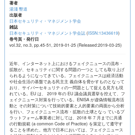
著者
湯淺 墾道
出版者
日本セキュリティ・マネジメント学会
雑誌
日本セキュリティ・マネジメント学会誌
(
ISSN:13436619
)
巻号頁・発行日
vol.32, no.3, pp.45-51, 2019-01-25 (Released:2019-03-25)
近年、インターネット上におけるフェイクニュースの流布・
拡散が、セキュリティに関する問題の一つと しても取り上げ
られるようになってきている。フェイクニュースは経済活動
や社会生活の基盤である民主主 義自体を脅かすものとなって
おり、サイバーセキュリティの一問題として捉える見方も現
れている。EU は、 2019 年の EU 議会議員選挙を控えて、フ
ェイクニュース対策を行っている。ENISA が虚偽情報流布活
動と その対策について技術的要素と人的要素の両面から分析
を行い、フェイクニュース流布・拡散の土壌となっ ているプ
ラットフォーム事業者に対しては、2018 年 7 月までに共通
の行動規範 (a common Code of Practice) を策定して遵守す
ることを求めた。他方で日本においては、フェイクニュース