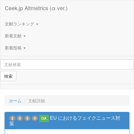
Ceek.jp Altmetrics (α ver.)
文献ランキング
新着文献
新着投稿
検索
ホーム
文献詳細
EU におけるフェイクニュース対
2
0
0
0
OA
策