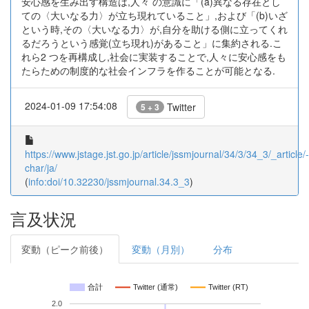
安心感を生み出す構造は,人々 の意識に「(a)異なる存在とし
ての〈大いなる力〉が立ち現れていること」,および「(b)いざ
という時,その〈大いなる力〉が,自分を助ける側に立ってくれ
るだろうという感覚(立ち現れ)があること」に集約される.こ
れら2 つを再構成し,社会に実装することで,人々に安心感をも
たらための制度的な社会インフラを作ることが可能となる.
2024-01-09 17:54:08
Twitter
5 + 3
https://www.jstage.jst.go.jp/article/jssmjournal/34/3/34_3/_article/-
char/ja/
(
info:doi/10.32230/jssmjournal.34.3_3
)
言及状況
変動（ピーク前後）
変動（月別）
分布
合計
Twitter (通常)
Twitter (RT)
2.0