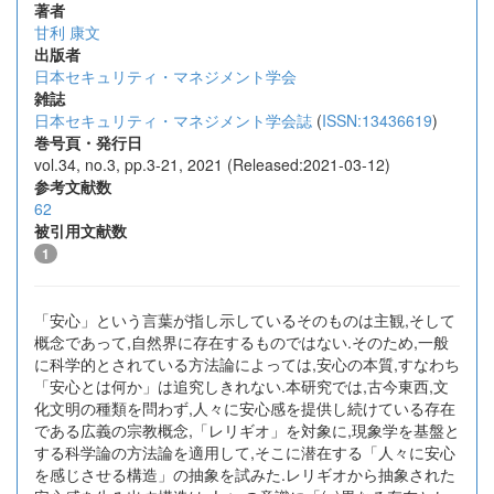
著者
甘利 康文
出版者
日本セキュリティ・マネジメント学会
雑誌
日本セキュリティ・マネジメント学会誌
(
ISSN:13436619
)
巻号頁・発行日
vol.34, no.3, pp.3-21, 2021 (Released:2021-03-12)
参考文献数
62
被引用文献数
1
「安心」という言葉が指し示しているそのものは主観,そして
概念であって,自然界に存在するものではない.そのため,一般
に科学的とされている方法論によっては,安心の本質,すなわち
「安心とは何か」は追究しきれない.本研究では,古今東西,文
化文明の種類を問わず,人々に安心感を提供し続けている存在
である広義の宗教概念,「レリギオ」を対象に,現象学を基盤と
する科学論の方法論を適用して,そこに潜在する「人々に安心
を感じさせる構造」の抽象を試みた.レリギオから抽象された