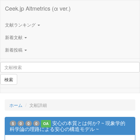
Ceek.jp Altmetrics (α ver.)
文献ランキング
新着文献
新着投稿
検索
ホーム
文献詳細
安心の本質とは何か? ~ 現象学的
5
0
0
0
OA
科学論の理路による安心の構造モデル ~