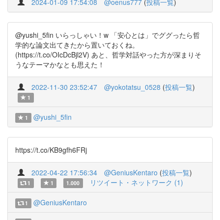
2024-01-09 17:54:08
@oenus777
(
投稿一覧
)
@yushi_5fin いらっしゃい！w 「安心とは」でググったら哲
学的な論文出てきたから置いておくね。
(https://t.co/OIcDcBjl2V) あと、哲学対話やった方が深まりそ
うなテーマかなとも思えた！
2022-11-30 23:52:47
@yokotatsu_0528
(
投稿一覧
)
1
@yushi_5fin
1
https://t.co/KB9gfh6FRj
2022-04-22 17:56:34
@GeniusKentaro
(
投稿一覧
)
リツイート・ネットワーク (1)
1
1
1.000
@GeniusKentaro
1