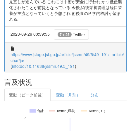
見直しが進んでいる.これには手術が安全に行われ,かつ低侵襲
化されたことが前提となっている.今後,術後栄養管理は経口栄
養が主流となっていくと予想され,術後食の科学的検討が望ま
れる.
2023-09-26 00:39:55
Twitter
7 + 25
https://www.jstage.jst.go.jp/article/jssmn/49/5/49_191/_article/-
char/ja/
(
info:doi/10.11638/jssmn.49.5_191
)
言及状況
変動（ピーク前後）
変動（月別）
分布
合計
Twitter (通常)
Twitter (RT)
3