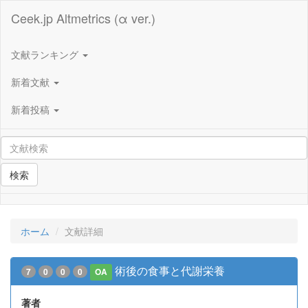
Ceek.jp Altmetrics (α ver.)
文献ランキング
新着文献
新着投稿
検索
ホーム
文献詳細
術後の食事と代謝栄養
7
0
0
0
OA
著者