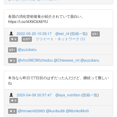
各国の消化管術後食が紹介されていて面白い。
https://t.co/l4X9C6X6YU
2022-05-20 10:39:17
@sei_rd
(
投稿一覧
)
1
リツイート・ネットワーク (1)
6
0.577
@yuzukaru
1
@vfncSKCW3zhedcu
@Chieeeee_mi
@yuzukaru
3
本当なら昨日で7日目のはずだったんだけど、継続って難しい
ね
2020-04-08 20:57:47
@aya_nutrition
(
投稿一覧
)
4
@hiroworld3983
@kunibu88
@MorikoMotti
3