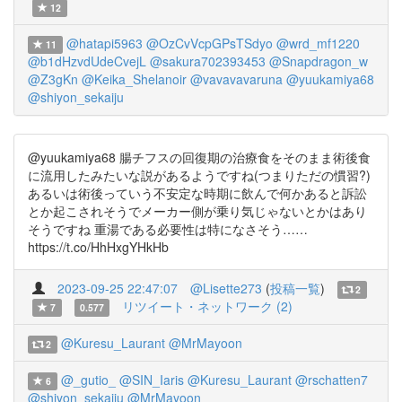
12
@hatapi5963
@OzCvVcpGPsTSdyo
@wrd_mf1220
11
@b1dHzvdUdeCvejL
@sakura702393453
@Snapdragon_w
@Z3gKn
@Keika_Shelanoir
@vavavavaruna
@yuukamiya68
@shiyon_sekaiju
@yuukamiya68 腸チフスの回復期の治療食をそのまま術後食
に流用したみたいな説があるようですね(つまりただの慣習?)
あるいは術後っていう不安定な時期に飲んで何かあると訴訟
とか起こされそうでメーカー側が乗り気じゃないとかはあり
そうですね 重湯である必要性は特になさそう……
https://t.co/HhHxgYHkHb
2023-09-25 22:47:07
@Lisette273
(
投稿一覧
)
2
リツイート・ネットワーク (2)
7
0.577
@Kuresu_Laurant
@MrMayoon
2
@_gutio_
@SIN_Iaris
@Kuresu_Laurant
@rschatten7
6
@shiyon_sekaiju
@MrMayoon