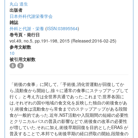
丸山 道生
出版者
日本外科代謝栄養学会
雑誌
外科と代謝・栄養
(
ISSN:03895564
)
巻号頁・発行日
vol.49, no.5, pp.191-198, 2015 (Released:2016-02-25)
参考文献数
10
被引用文献数
5
2
「術後の食事」に関して,「手術後,消化管運動が回復してか
ら,流動食から開始し,徐々に通常の食事にステップアップして
行く」と考え方は全世界共通であった.これまで,世界各国に
は,それぞれの国や地域の食文化を反映した独自の術後食があ
り,術後食は流動食から常食までのステップアップがある段階
食が一般的であった.近年,NST活動や入院期間の短縮の必要性
とクリニカルパスの普及の影響などで,術後食の改革の必要性
が増していた.それに加え,術後早期回復を目的としたERAS が
普及することで,本邦でも術後早期の経口摂取の開始,段階食の