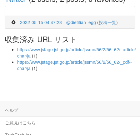
2022-05-15 04:47:23
@dietitian_egg
(
投稿一覧
)
収集済み URL リスト
https://www.jstage.jst.go.jp/article/jssmn/56/2/56_62/_article/-
char/ja
(1)
https://www.jstage.jst.go.jp/article/jssmn/56/2/56_62/_pdf/-
char/ja
(1)
ヘルプ
ご意見はこちら
TechTech Inc.