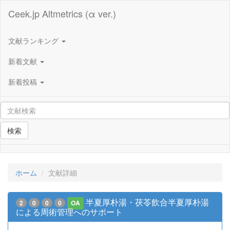
Ceek.jp Altmetrics (α ver.)
文献ランキング
新着文献
新着投稿
検索
ホーム
文献詳細
半夏厚朴湯・茯苓飲合半夏厚朴湯
2
0
0
0
OA
による周術管理へのサポート