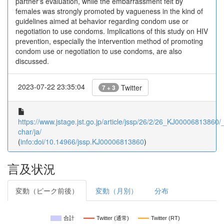
partner's evaluation, while the embarrassment felt by
females was strongly promoted by vagueness in the kind of
guidelines aimed at behavior regarding condom use or
negotiation to use condoms. Implications of this study on HIV
prevention, especially the intervention method of promoting
condom use or negotiation to use condoms, are also
discussed.
2023-07-22 23:35:04
Twitter
7 + 3
https://www.jstage.jst.go.jp/article/jssp/26/2/26_KJ00006813860/_a
char/ja/
(
info:doi/10.14966/jssp.KJ00006813860
)
言及状況
変動（ピーク前後）
変動（月別）
分布
合計
Twitter (通常)
Twitter (RT)