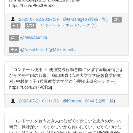
https://t.co/uPEl48Rd4X
2023-07-22 23:27:59
@terashige8
(
投稿一覧
)
1
リツイート・ネットワーク (1)
2
0.707
@MikioSumita
1
@NekoGirls11
@MikioSumita
2
『コンドーム使用 ・ 使用交渉行動意図に及ぼす羞恥感情およ
びその発生因の影響』 樋口匡貴 (広島大学大学院教育学研究
科) 中村菜々子 (兵庫教育大学発達心理臨床研究センター)
https://t.co/u2h7VCR5ij
2023-07-21 01:11:33
@Kinoene_2644
(
投稿一覧
)
「コンドームを買うとき人はなぜ恥ずかしいと思うのか」の
研究 興味深い 恥ずかしいから買いにくい、だからつけな
い（つけられない）はやめたいね https://t.co/CMEG8b9zBo