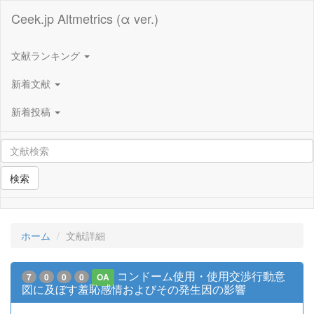
Ceek.jp Altmetrics (α ver.)
文献ランキング
新着文献
新着投稿
検索
ホーム
文献詳細
コンドーム使用・使用交渉行動意
7
0
0
0
OA
図に及ぼす羞恥感情およびその発生因の影響