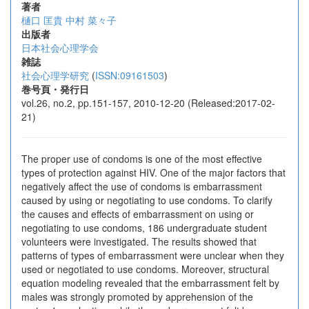
著者
樋口 匡貴
中村 菜々子
出版者
日本社会心理学会
雑誌
社会心理学研究
(
ISSN:09161503
)
巻号頁・発行日
vol.26, no.2, pp.151-157, 2010-12-20 (Released:2017-02-
21)
The proper use of condoms is one of the most effective
types of protection against HIV. One of the major factors that
negatively affect the use of condoms is embarrassment
caused by using or negotiating to use condoms. To clarify
the causes and effects of embarrassment on using or
negotiating to use condoms, 186 undergraduate student
volunteers were investigated. The results showed that
patterns of types of embarrassment were unclear when they
used or negotiated to use condoms. Moreover, structural
equation modeling revealed that the embarrassment felt by
males was strongly promoted by apprehension of the