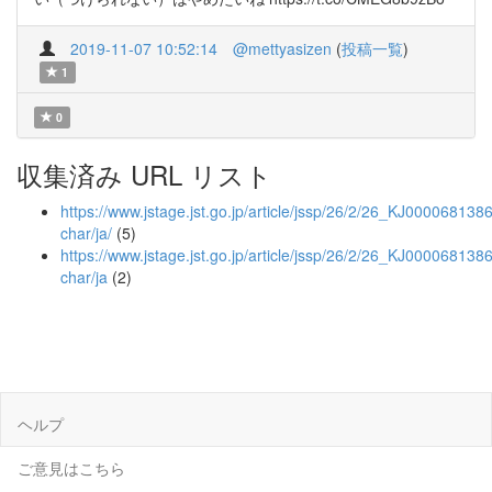
2019-11-07 10:52:14
@mettyasizen
(
投稿一覧
)
1
0
収集済み URL リスト
https://www.jstage.jst.go.jp/article/jssp/26/2/26_KJ00006813860
char/ja/
(5)
https://www.jstage.jst.go.jp/article/jssp/26/2/26_KJ0000681386
char/ja
(2)
ヘルプ
ご意見はこちら