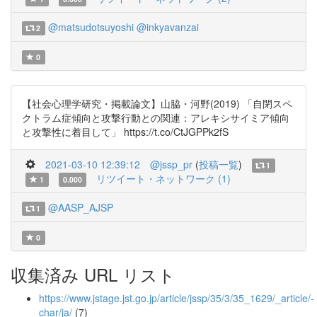
@matsudotsuyoshi
@inkyavanzai
2
0
【社会心理学研究・掲載論文】山脇・河野(2019) 「自閉スペ
クトラム症傾向と攻撃行動との関連：アレキシサイミア傾向
と攻撃性に着目して」 https://t.co/CtJGPPk2fS
2021-03-10 12:39:12
@jssp_pr
(
投稿一覧
)
1
リツイート・ネットワーク (1)
1
0.000
@AASP_AJSP
1
0
収集済み URL リスト
https://www.jstage.jst.go.jp/article/jssp/35/3/35_1629/_article/-
char/ja/
(7)