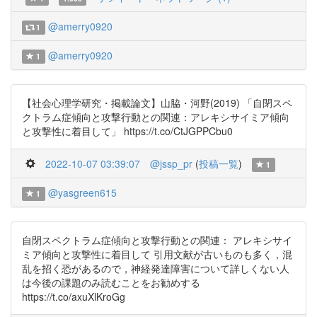
@amerry0920
1
@amerry0920
1
【社会心理学研究・掲載論文】山脇・河野(2019) 「自閉スペ
クトラム症傾向と攻撃行動との関連：アレキシサイミア傾向
と攻撃性に着目して」 https://t.co/CtJGPPCbu0
2022-10-07 03:39:07
@jssp_pr
(
投稿一覧
)
1
@yasgreen615
1
自閉スペクトラム症傾向と攻撃行動との関連： アレキシサイ
ミア傾向と攻撃性に着目して 引用文献が古いものも多く，混
乱を招く恐があるので，神経発達障害について詳しくない人
は今後の課題のみ読むことをお勧めする
https://t.co/axuXlKroGg