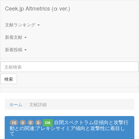
Ceek.jp Altmetrics (α ver.)
文献ランキング
新着文献
新着投稿
検索
ホーム
文献詳細
自閉スペクトラム症傾向と攻撃行
10
0
0
0
OA
動との関連:アレキシサイミア傾向と攻撃性に着目し
て