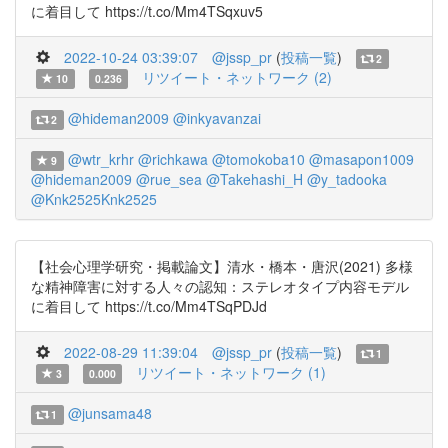
に着目して https://t.co/Mm4TSqxuv5
2022-10-24 03:39:07
@jssp_pr
(
投稿一覧
)
2
リツイート・ネットワーク (2)
10
0.236
@hideman2009
@inkyavanzai
2
@wtr_krhr
@richkawa
@tomokoba10
@masapon1009
9
@hideman2009
@rue_sea
@Takehashi_H
@y_tadooka
@Knk2525Knk2525
【社会心理学研究・掲載論文】清水・橋本・唐沢(2021) 多様
な精神障害に対する人々の認知：ステレオタイプ内容モデル
に着目して https://t.co/Mm4TSqPDJd
2022-08-29 11:39:04
@jssp_pr
(
投稿一覧
)
1
リツイート・ネットワーク (1)
3
0.000
@junsama48
1