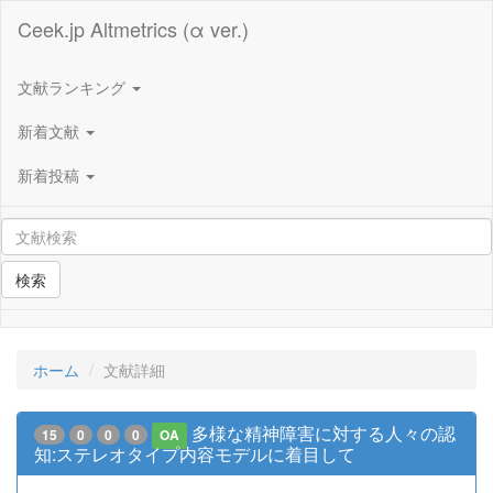
Ceek.jp Altmetrics (α ver.)
文献ランキング
新着文献
新着投稿
検索
ホーム
文献詳細
多様な精神障害に対する人々の認
15
0
0
0
OA
知:ステレオタイプ内容モデルに着目して