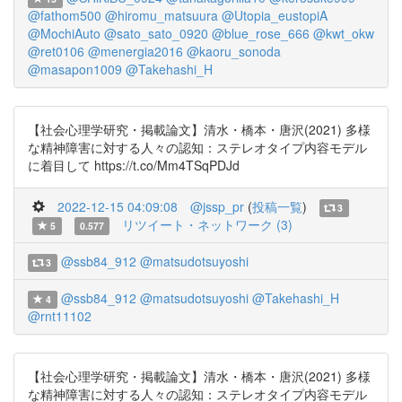
@fathom500
@hiromu_matsuura
@Utopia_eustopiA
@MochiAuto
@sato_sato_0920
@blue_rose_666
@kwt_okw
@ret0106
@menergia2016
@kaoru_sonoda
@masapon1009
@Takehashi_H
【社会心理学研究・掲載論文】清水・橋本・唐沢(2021) 多様
な精神障害に対する人々の認知：ステレオタイプ内容モデル
に着目して https://t.co/Mm4TSqPDJd
2022-12-15 04:09:08
@jssp_pr
(
投稿一覧
)
3
リツイート・ネットワーク (3)
5
0.577
@ssb84_912
@matsudotsuyoshi
3
@ssb84_912
@matsudotsuyoshi
@Takehashi_H
4
@rnt11102
【社会心理学研究・掲載論文】清水・橋本・唐沢(2021) 多様
な精神障害に対する人々の認知：ステレオタイプ内容モデル