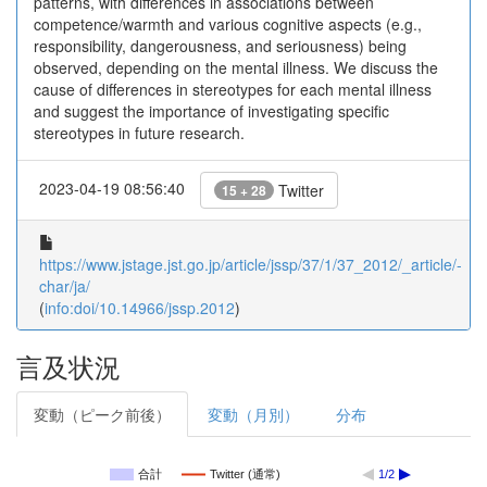
patterns, with differences in associations between
competence/warmth and various cognitive aspects (e.g.,
responsibility, dangerousness, and seriousness) being
observed, depending on the mental illness. We discuss the
cause of differences in stereotypes for each mental illness
and suggest the importance of investigating specific
stereotypes in future research.
2023-04-19 08:56:40
Twitter
15 + 28
https://www.jstage.jst.go.jp/article/jssp/37/1/37_2012/_article/-
char/ja/
(
info:doi/10.14966/jssp.2012
)
言及状況
変動（ピーク前後）
変動（月別）
分布
合計
Twitter (通常)
1/2