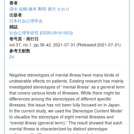
著者
清水 佑輔
橋本 剛明
唐沢 かおり
出版者
日本社会心理学会
雑誌
社会心理学研究
(
ISSN:09161503
)
巻号頁・発行日
vol.37, no.1, pp.36-42, 2021-07-31 (Released:2021-07-31)
参考文献数
24
Negative stereotypes of mental illness have many kinds of
undesirable effects on patients. Existing research has mainly
investigated stereotypes of “mental illness” as a general term
that covers various kinds of illnesses. While there might be
differences among the stereotypes of different specific
illnesses, this issue has not been fully focused on in Japan.
In the current study, we used the Stereotype Content Model
to visualize the stereotype of eight mental illnesses and
“mental illness (general term).” The result showed that each
mental illness is characterized by distinct stereotype