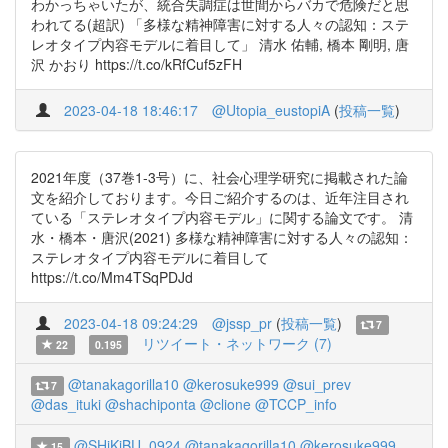
わかっちゃいたが、統合失調症は世間からバカで危険だと思
われてる(超訳) 「多様な精神障害に対する人々の認知：ステ
レオタイプ内容モデルに着目して」 清水 佑輔, 橋本 剛明, 唐
沢 かおり https://t.co/kRfCuf5zFH
2023-04-18 18:46:17
@Utopia_eustopiA
(
投稿一覧
)
2021年度（37巻1-3号）に、社会心理学研究に掲載された論
文を紹介しております。今日ご紹介するのは、近年注目され
ている「ステレオタイプ内容モデル」に関する論文です。 清
水・橋本・唐沢(2021) 多様な精神障害に対する人々の認知：
ステレオタイプ内容モデルに着目して
https://t.co/Mm4TSqPDJd
2023-04-18 09:24:29
@jssp_pr
(
投稿一覧
)
7
リツイート・ネットワーク (7)
22
0.195
@tanakagorilla10
@kerosuke999
@sui_prev
7
@das_ituki
@shachiponta
@clione
@TCCP_info
@SHiKiBU_0924
@tanakagorilla10
@kerosuke999
15