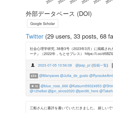
外部データベース (DOI)
Google Scholar
Twitter
(29 users, 33 posts, 68 fa
社会心理学研究, 38巻3号（2023年3月）に掲
ーチ』（2022年，ちとせプレス） https://t.co/d5BZi
2023-07-05 10:56:08
@jssp_pr
(
投稿一覧
)
@Manyaces
@Jutta_de_gusto
@RyosukeAmi
9
@blue_rose_666
@Katsumi59324953
@Shin
15
@12heibei
@jpn_since2020
@perditi_here
@Takeh
三船さんに書評を書いていただきました。 嬉しいです！ ありがとうござ