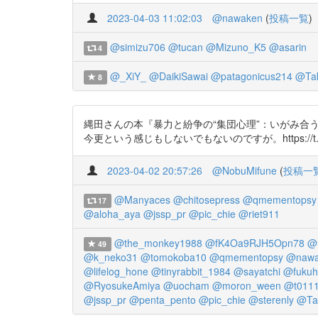
2023-04-03 11:02:03
@nawaken
(
投稿一覧
)
@simizu706
@tucan
@Mizuno_K5
@asarin
4
@_XiY_
@DaikiSawai
@patagonicus214
@Tak
8
縄田さんの本『暴力と紛争の“集団心理”：いがみ
今更という感じもしないでもないのですが。https://t.co
2023-04-02 20:57:26
@NobuMifune
(
投稿一
@Manyaces
@chitosepress
@qmementopsy
17
@aloha_aya
@jssp_pr
@pic_chie
@riet911
@the_monkey1988
@fK4Oa9RJH5Opn78
@h
49
@k_neko31
@tomokoba10
@qmementopsy
@nawa
@lifelog_hone
@tinyrabbit_1984
@sayatchi
@fukuh
@RyosukeAmiya
@uocham
@moron_ween
@t011
@jssp_pr
@penta_pento
@pic_chie
@sterenly
@Ta