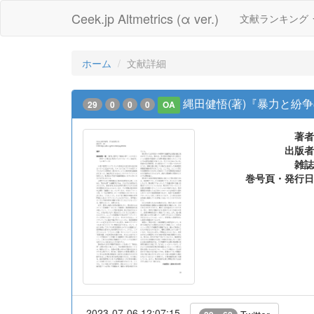
Ceek.jp Altmetrics (α ver.)
文献ランキング
ホーム
文献詳細
縄田健悟(著)『暴力と紛争
29
0
0
0
OA
著者
出版者
雑誌
巻号頁・発行日
2023-07-06 12:07:15