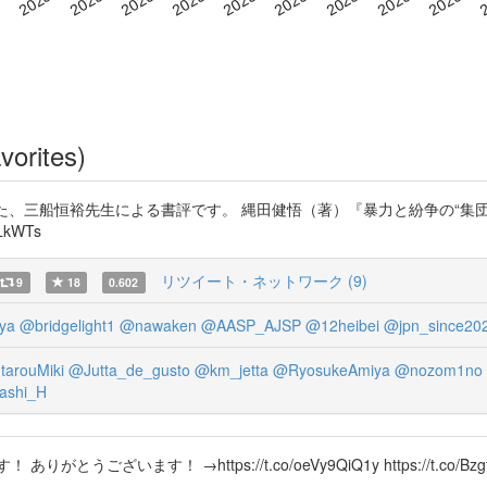
vorites)
載された、三船恒裕先生による書評です。 縄田健悟（著）『暴力と紛争の“
LkWTs
リツイート・ネットワーク (9)
9
18
0.602
ya
@bridgelight1
@nawaken
@AASP_AJSP
@12heibei
@jpn_since20
tarouMiki
@Jutta_de_gusto
@km_jetta
@RyosukeAmiya
@nozom1no
ashi_H
います！ →https://t.co/oeVy9QiQ1y https://t.co/Bzgf