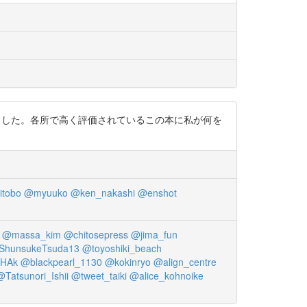
ました。各所で高く評価されているこの本に私が何を
itobo
@myuuko
@ken_nakashi
@enshot
@massa_kim
@chitosepress
@jima_fun
ShunsukeTsuda13
@toyoshiki_beach
HAk
@blackpearl_1130
@kokinryo
@align_centre
@Tatsunori_Ishii
@tweet_taiki
@alice_kohnoike