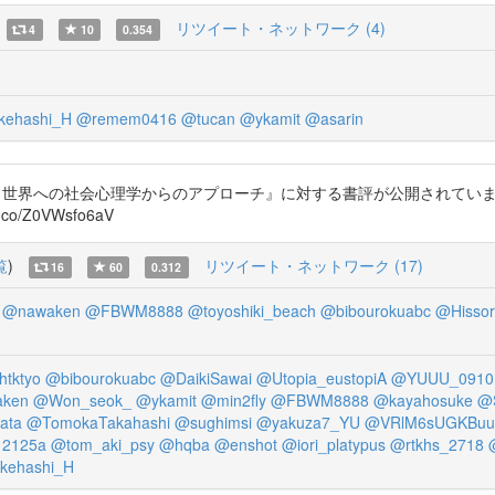
リツイート・ネットワーク (4)
4
10
0.354
ehashi_H
@remem0416
@tucan
@ykamit
@asarin
合う世界への社会心理学からのアプローチ』に対する書評が公開されてい
/Z0VWsfo6aV
覧
)
リツイート・ネットワーク (17)
16
60
0.312
@nawaken
@FBWM8888
@toyoshiki_beach
@bibourokuabc
@Hissor
tktyo
@bibourokuabc
@DaikiSawai
@Utopia_eustopiA
@YUUU_0910
ken
@Won_seok_
@ykamit
@min2fly
@FBWM8888
@kayahosuke
@
ata
@TomokaTakahashi
@sughimsi
@yakuza7_YU
@VRlM6sUGKBuu
12125a
@tom_aki_psy
@hqba
@enshot
@iori_platypus
@rtkhs_2718
kehashi_H