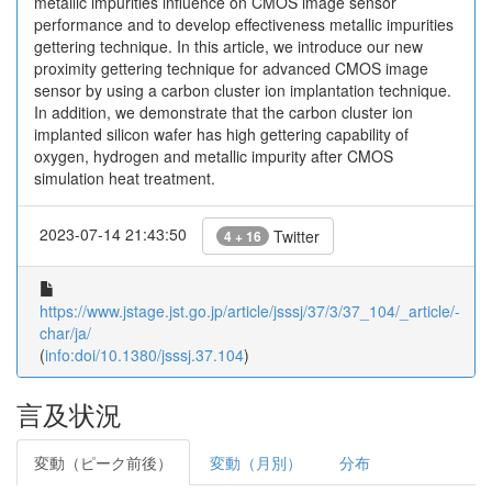
metallic impurities influence on CMOS image sensor
performance and to develop effectiveness metallic impurities
gettering technique. In this article, we introduce our new
proximity gettering technique for advanced CMOS image
sensor by using a carbon cluster ion implantation technique.
In addition, we demonstrate that the carbon cluster ion
implanted silicon wafer has high gettering capability of
oxygen, hydrogen and metallic impurity after CMOS
simulation heat treatment.
2023-07-14 21:43:50
Twitter
4 + 16
https://www.jstage.jst.go.jp/article/jsssj/37/3/37_104/_article/-
char/ja/
(
info:doi/10.1380/jsssj.37.104
)
言及状況
変動（ピーク前後）
変動（月別）
分布