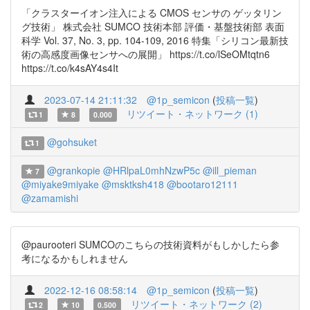
「クラスターイオン注入による CMOS センサの ゲッタリン
グ技術」 株式会社 SUMCO 技術本部 評価・基盤技術部 表面
科学 Vol. 37, No. 3, pp. 104-109, 2016 特集「シリコン最新技
術の高感度画像センサへの展開」 https://t.co/lSeOMtqtn6
https://t.co/k4sAY4s4It
2023-07-14 21:11:32
@1p_semicon
(
投稿一覧
)
リツイート・ネットワーク (1)
1
8
0.000
@gohsuket
1
@grankopie
@HRlpaL0mhNzwP5c
@ill_pieman
7
@miyake9miyake
@msktksh418
@bootaro12111
@zamamishi
@paurooteri SUMCOのこちらの技術資料がもしかしたら参
考になるかもしれません
2022-12-16 08:58:14
@1p_semicon
(
投稿一覧
)
リツイート・ネットワーク (2)
2
10
0.500