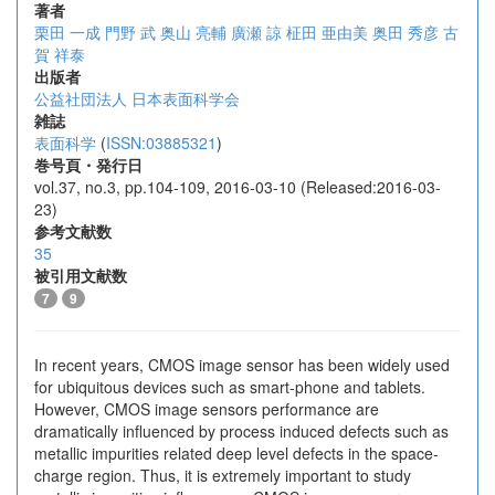
著者
栗田 一成
門野 武
奥山 亮輔
廣瀬 諒
柾田 亜由美
奥田 秀彦
古
賀 祥泰
出版者
公益社団法人 日本表面科学会
雑誌
表面科学
(
ISSN:03885321
)
巻号頁・発行日
vol.37, no.3, pp.104-109, 2016-03-10 (Released:2016-03-
23)
参考文献数
35
被引用文献数
7
9
In recent years, CMOS image sensor has been widely used
for ubiquitous devices such as smart-phone and tablets.
However, CMOS image sensors performance are
dramatically influenced by process induced defects such as
metallic impurities related deep level defects in the space-
charge region. Thus, it is extremely important to study