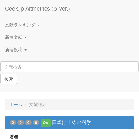
Ceek.jp Altmetrics (α ver.)
文献ランキング
新着文献
新着投稿
検索
ホーム
文献詳細
日焼け止めの科学
2
0
0
0
OA
著者