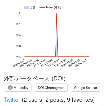
合計
Twitter (通常)
1.00
0.75
0.50
0.25
0.00
2023-11-15
2023-09-28
2023-10-16
2023-11-03
2023-11-21
2023-10-04
2023-10-22
2023-11-09
2023-10-10
2023-10-28
外部データベース (DOI)
Mendeley
DOI Chronograph
Google Scholar
1
Twitter
(2 users, 2 posts, 9 favorites)