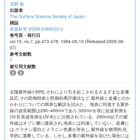
浅野 新
出版者
The Surface Science Society of Japan
雑誌
表面科学
(
ISSN:03885321
)
巻号頁・発行日
vol.15, no.7, pp.473-478, 1994-09-10 (Released:2009-08-
07)
参考文献数
7
被引用文献数
3
2
太陽紫外線の特性,それにより引き起こされるさまざまな皮膚
反応,その防御技術と防御効果評価法など,紫外線と皮膚とのか
かわりについての簡単な解説を試みた。 地表に到達する紫外
線の波長範囲は290~400nmであり,320nmを境に短波長側を
UV-B,長波長側をUV-Aとに分類されている。290nm以下の紫
外線はオゾン層に吸収され,地表には到達していない。皮膚に
は,ケラチン蛋白とメラニン色素が存在し,紫外線を物理的,化
学的に遮断している。しかし,多量の紫外線を浴びた場合には