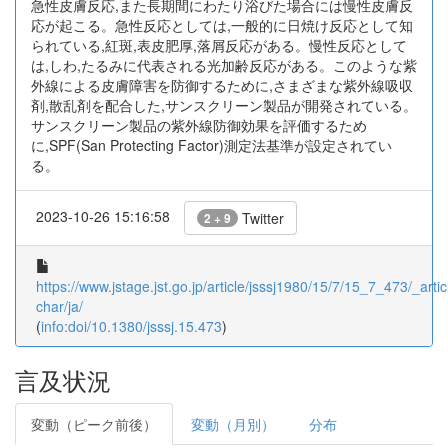
急性皮膚反応,また長期間にわたり浴びた場合には慢性皮膚反
応が起こる。急性反応としては,一般的に日焼け反応として知
られている,紅斑,表皮肥厚,落屑反応がある。慢性反応として
は,しわ,たるみに代表される光加齢反応がある。このような紫
外線による皮膚障害を防御するために,さまざまな紫外線吸収
剤,散乱剤を配合した,サンスクリーン製品が開発されている。
サンスクリーン製品の紫外線防御効果を評価するため
に,SPF(San Protecting Factor)測定法基準が設定されてい
る。
2023-10-26 15:16:58
Twitter
2 + 9
https://www.jstage.jst.go.jp/article/jsssj1980/15/7/15_7_473/_artic
char/ja/
(
info:doi/10.1380/jsssj.15.473
)
言及状況
変動（ピーク前後）
変動（月別）
分布