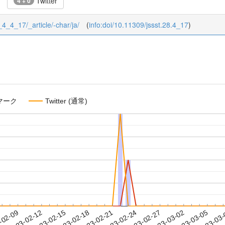
Twitter
4 + 0
8_4_4_17/_article/-char/ja/
(
info:doi/10.11309/jssst.28.4_17
)
マーク
Twitter (通常)
2023-03-02
2023-03-05
2023-03
-02-09
2
2023-02-12
2023-02-15
2023-02-18
2023-02-21
2023-02-24
2023-02-27