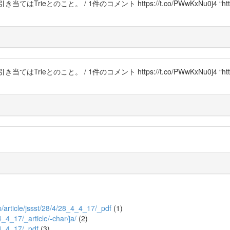
のこと。 / 1件のコメント https://t.co/PWwKxNu0j4 “https://t.
のこと。 / 1件のコメント https://t.co/PWwKxNu0j4 “https://t.
jp/article/jssst/28/4/28_4_4_17/_pdf
(1)
4_4_17/_article/-char/ja/
(2)
8_4_4_17/_pdf
(3)