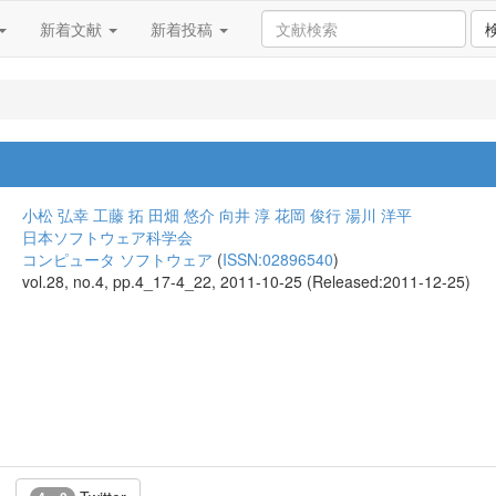
新着文献
新着投稿
小松 弘幸
工藤 拓
田畑 悠介
向井 淳
花岡 俊行
湯川 洋平
日本ソフトウェア科学会
コンピュータ ソフトウェア
(
ISSN:02896540
)
vol.28, no.4, pp.4_17-4_22, 2011-10-25 (Released:2011-12-25)