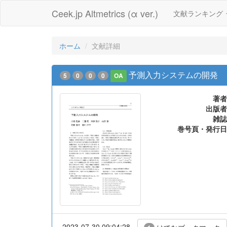
Ceek.jp Altmetrics (α ver.)
文献ランキング
ホーム
文献詳細
予測入力システムの開発
5
0
0
0
OA
著者
出版者
雑誌
巻号頁・発行日
2023-07-30 09:04:28