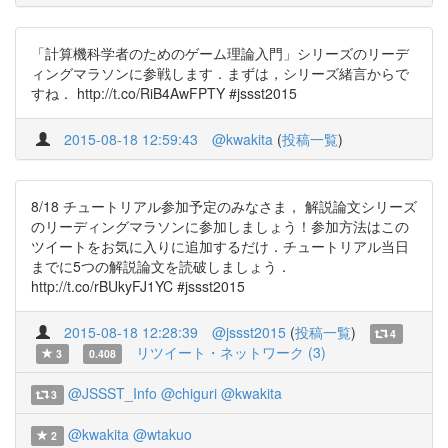
「計算機科学者のためのゲーム理論入門」シリーズのリーデ
ィングマラソンに参戦します．まずは，シリーズ緒言からで
すね． http://t.co/RiB4AwFPTY #jssst2015
2015-08-18 12:59:43
@kwakita
(
投稿一覧
)
8/18 チュートリアル参加予定のみなさま， 解説論文シリーズ
のリーディングマラソンに参加しましょう！参加方法はこの
ツイートをお気に入りに追加するだけ．チュートリアル当日
までに5つの解説論文を読破しましょう．
http://t.co/rBUkyFJ1YC #jssst2015
2015-08-18 12:28:39
@jssst2015
(
投稿一覧
)
4
リツイート・ネットワーク (3)
3
0.408
@JSSST_Info
@chiguri
@kwakita
3
@kwakita
@wtakuo
2