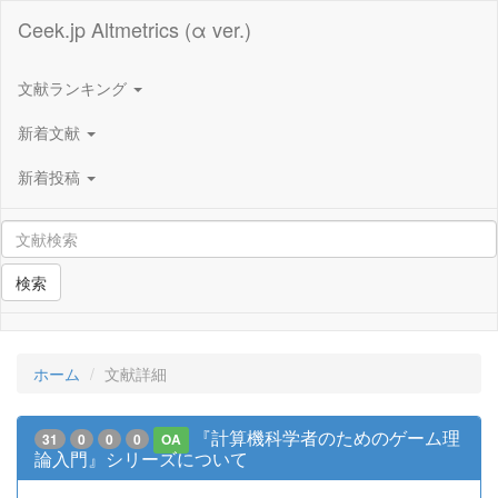
Ceek.jp Altmetrics (α ver.)
文献ランキング
新着文献
新着投稿
検索
ホーム
文献詳細
『計算機科学者のためのゲーム理
31
0
0
0
OA
論入門』シリーズについて