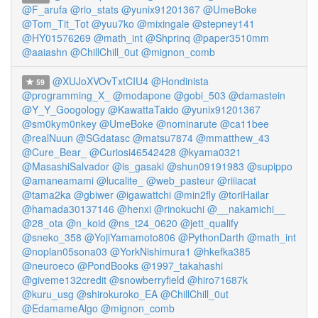
@F_arufa
@rio_stats
@yunix91201367
@UmeBoke
@Tom_Tit_Tot
@yuu7ko
@mixingale
@stepney141
@HY01576269
@math_int
@Shprinq
@paper3510mm
@aaiashn
@ChillChill_0ut
@mignon_comb
@XUJoXVOvTxtCIU4
@Hondinista
59
@programming_X_
@modapone
@gobi_503
@damastein
@Y_Y_Googology
@KawattaTaido
@yunix91201367
@sm0kym0nkey
@UmeBoke
@nominarute
@ca11bee
@realNuun
@SGdatasc
@matsu7874
@mmatthew_43
@Cure_Bear_
@Curiosi46542428
@kyama0321
@MasashiSalvador
@is_gasaki
@shun09191983
@supippo
@amaneamami
@lucalite_
@web_pasteur
@riiiacat
@tama2ka
@gbiwer
@igawattchi
@min2fly
@toriHailar
@hamada30137146
@henxi
@rinokuchi
@__nakamichi__
@28_ota
@n_koid
@ns_t24_0620
@jett_qualify
@sneko_358
@YojiYamamoto806
@PythonDarth
@math_int
@noplan05sona03
@YorkNishimura1
@hkefka385
@neuroeco
@PondBooks
@1997_takahashi
@giveme132credit
@snowberryfield
@hiro71687k
@kuru_usg
@shirokuroko_EA
@ChillChill_0ut
@EdamameAlgo
@mignon_comb