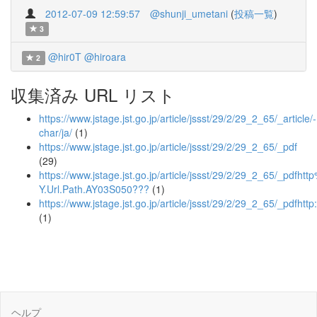
2012-07-09 12:59:57
@shunji_umetani
(
投稿一覧
)
3
@hir0T
@hiroara
2
収集済み URL リスト
https://www.jstage.jst.go.jp/article/jssst/29/2/29_2_65/_article/-
char/ja/
(1)
https://www.jstage.jst.go.jp/article/jssst/29/2/29_2_65/_pdf
(29)
https://www.jstage.jst.go.jp/article/jssst/29/2/29_2_65/_pdfhttp
Y.Url.Path.AY03S050???
(1)
https://www.jstage.jst.go.jp/article/jssst/29/2/29_2_65/_pdfhttp
(1)
ヘルプ