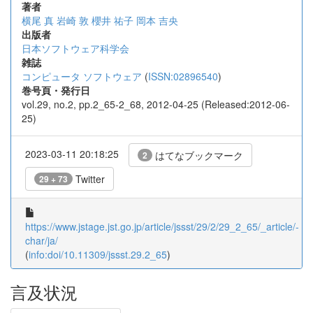
著者
横尾 真
岩崎 敦
櫻井 祐子
岡本 吉央
出版者
日本ソフトウェア科学会
雑誌
コンピュータ ソフトウェア
(
ISSN:02896540
)
巻号頁・発行日
vol.29, no.2, pp.2_65-2_68, 2012-04-25 (Released:2012-06-
25)
2023-03-11 20:18:25
はてなブックマーク
2
Twitter
29 + 73
https://www.jstage.jst.go.jp/article/jssst/29/2/29_2_65/_article/-
char/ja/
(
info:doi/10.11309/jssst.29.2_65
)
言及状況