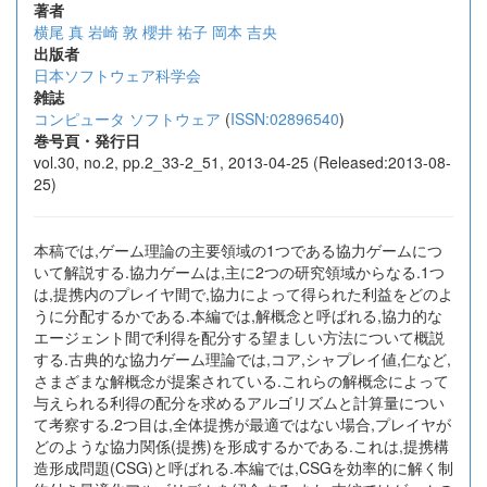
著者
横尾 真
岩崎 敦
櫻井 祐子
岡本 吉央
出版者
日本ソフトウェア科学会
雑誌
コンピュータ ソフトウェア
(
ISSN:02896540
)
巻号頁・発行日
vol.30, no.2, pp.2_33-2_51, 2013-04-25 (Released:2013-08-
25)
本稿では,ゲーム理論の主要領域の1つである協力ゲームにつ
いて解説する.協力ゲームは,主に2つの研究領域からなる.1つ
は,提携内のプレイヤ間で,協力によって得られた利益をどのよ
うに分配するかである.本編では,解概念と呼ばれる,協力的な
エージェント間で利得を配分する望ましい方法について概説
する.古典的な協力ゲーム理論では,コア,シャプレイ値,仁など,
さまざまな解概念が提案されている.これらの解概念によって
与えられる利得の配分を求めるアルゴリズムと計算量につい
て考察する.2つ目は,全体提携が最適ではない場合,プレイヤが
どのような協力関係(提携)を形成するかである.これは,提携構
造形成問題(CSG)と呼ばれる.本編では,CSGを効率的に解く制