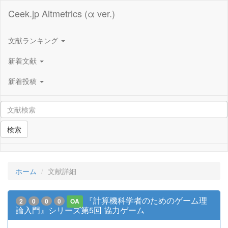
Ceek.jp Altmetrics (α ver.)
文献ランキング
新着文献
新着投稿
検索
ホーム
文献詳細
『計算機科学者のためのゲーム理
2
0
0
0
OA
論入門』シリーズ第5回 協力ゲーム