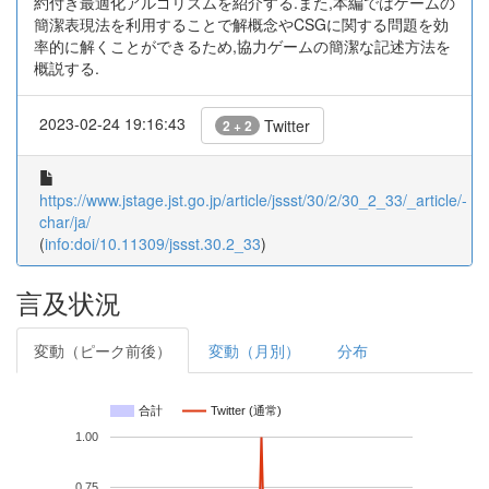
約付き最適化アルゴリズムを紹介する.また,本編ではゲームの
簡潔表現法を利用することで解概念やCSGに関する問題を効
率的に解くことができるため,協力ゲームの簡潔な記述方法を
概説する.
2023-02-24 19:16:43
Twitter
2 + 2
https://www.jstage.jst.go.jp/article/jssst/30/2/30_2_33/_article/-
char/ja/
(
info:doi/10.11309/jssst.30.2_33
)
言及状況
変動（ピーク前後）
変動（月別）
分布
合計
Twitter (通常)
1.00
0.75