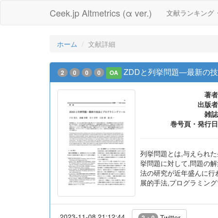
Ceek.jp Altmetrics (α ver.)
文献ランキング
ホーム
文献詳細
ZDDと列挙問題―最新の
2
0
0
0
OA
著者
出版者
雑誌
巻号頁・発行日
列挙問題とは,与えられた
挙問題に対して,問題の解
法の研究が近年盛んに行
展的手法,プログラミング
2023-11-08 21:12:44
Twitter
2 + 0