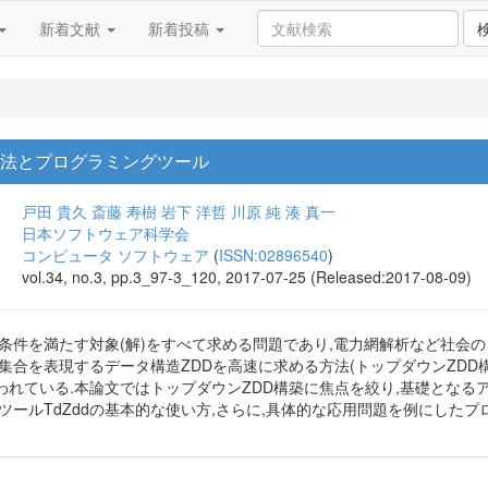
新着文献
新着投稿
技法とプログラミングツール
戸田 貴久
斎藤 寿樹
岩下 洋哲
川原 純
湊 真一
日本ソフトウェア科学会
コンピュータ ソフトウェア
(
ISSN:02896540
)
vol.34, no.3, pp.3_97-3_120, 2017-07-25 (Released:2017-08-09)
条件を満たす対象(解)をすべて求める問題であり,電力網解析など社会
集合を表現するデータ構造ZDDを高速に求める方法(トップダウンZD
われている.本論文ではトップダウンZDD構築に焦点を絞り,基礎となる
ツールTdZddの基本的な使い方,さらに,具体的な応用問題を例にしたプ