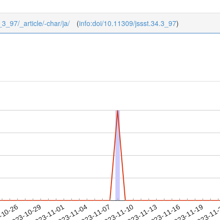
_3_97/_article/-char/ja/
(
info:doi/10.11309/jssst.34.3_97
)
2023-11-16
2023-11-19
2023-11
-10-26
2
2023-10-29
2023-11-01
2023-11-04
2023-11-07
2023-11-10
2023-11-13