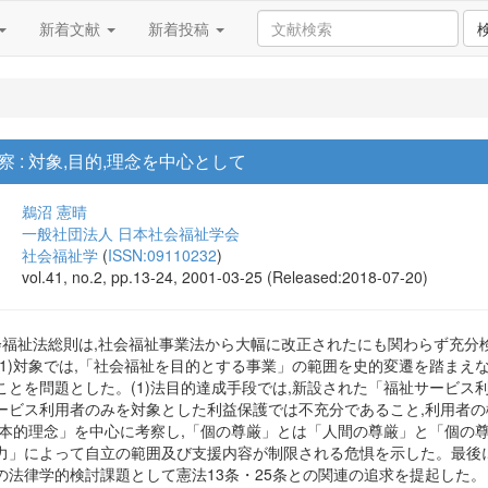
新着文献
新着投稿
 : 対象,目的,理念を中心として
鵜沼 憲晴
一般社団法人 日本社会福祉学会
社会福祉学
(
ISSN:09110232
)
vol.41, no.2, pp.13-24, 2001-03-25 (Released:2018-07-20)
会福祉法総則は,社会福祉事業法から大幅に改正されたにも関わらず充分検
(1)対象では,「社会福祉を目的とする事業」の範囲を史的変遷を踏まえ
ことを問題とした。(1)法目的達成手段では,新設された「福祉サービス
ービス利用者のみを対象とした利益保護では不充分であること,利用者の権
基本的理念」を中心に考察し,「個の尊厳」とは「人間の尊厳」と「個の
力」によって自立の範囲及び支援内容が制限される危惧を示した。最後に
の法律学的検討課題として憲法13条・25条との関連の追求を提起した。