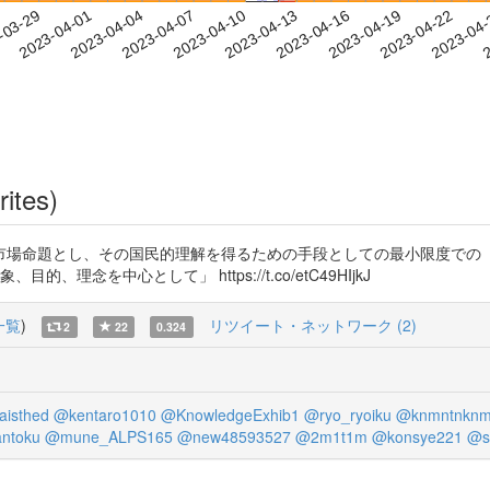
2023-04-19
2023-04-22
2023-04
-03-29
2
2023-04-01
2023-04-04
2023-04-07
2023-04-10
2023-04-13
2023-04-16
rites)
市場命題とし、その国民的理解を得るための手段としての最小限度での「
理念を中心として」 https://t.co/etC49HIjkJ
一覧
)
リツイート・ネットワーク (2)
2
22
0.324
isthed
@kentaro1010
@KnowledgeExhib1
@ryo_ryoiku
@knmntnknm
ntoku
@mune_ALPS165
@new48593527
@2m1t1m
@konsye221
@s