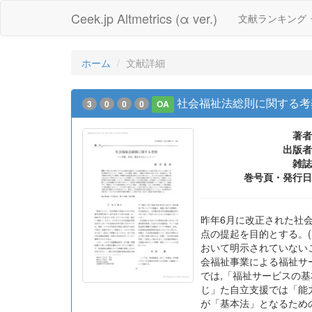
Ceek.jp Altmetrics (α ver.)
文献ランキング
ホーム
文献詳細
社会福祉法総則に関する考察
3
0
0
0
OA
著者
出版者
雑誌
巻号頁・発行日
昨年6月に改正された社
点の提起を目的とする。
おいて明示されていない
会福祉事業による福祉サ
では,「福祉サービスの
じ」た自立支援では「能
が「基本法」となるため