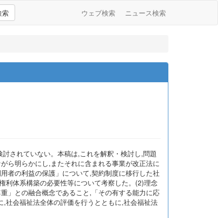
検索
ウェブ検索
ニュース検索
討されていない。本稿は,これを解釈・検討し,問題
ながら明らかにし,またそれに含まれる事業が改正法に
利用者の利益の保護」について,契約制度に移行した社
利体系構築の必要性等について考察した。(2)理念
尊重」との融合概念であること,「その有する能力に応
,社会福祉法全体の評価を行うとともに,社会福祉法