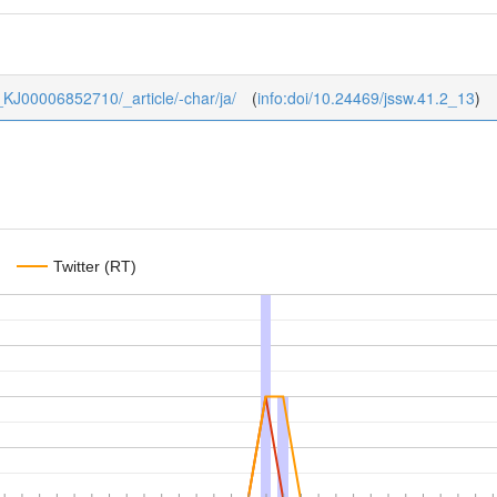
41_KJ00006852710/_article/-char/ja/
(
info:doi/10.24469/jssw.41.2_13
)
Twitter (RT)