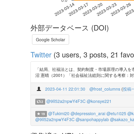
0.0
2023-03-20
2023-03-23
2023-03-26
2023
2023-03-14
2023-03-17
外部データベース (DOI)
Google Scholar
Twitter
(3 users, 3 posts, 21 favo
「結局、社福法とは、契約制度・市場原理の導入を
沼 憲晴（2001）「社会福祉法総則に関する考察：対象、目的、
2023-04-11 22:01:30
@frost_columns
(
投稿
@9lI52a2npwY4F3C
@konsye221
2
@Tukimi20
@depression_arai
@etu1025
@ka
19
@9lI52a2npwY4F3C
@sanpohappylab
@sakazo_ka