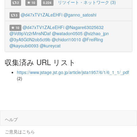
リツイート・ネットワーク (3)
2
10
0.224
@d47xTV1ZALeEHFi
@ganno_satoshi
3
@d47xTV1ZALeEHFi
@Nagare63025632
10
@Vd9pVz2rMnsNDaf
@watadon0505
@xizhao_jpn
@3yA5G0N2ob5ct9b
@chidori10010
@FreiRing
@kayoubi0093
@kureycat
収集済み URL リスト
https://www.jstage.jst.go.jp/article/jsta1957/6/1/6_1_1/_pdf
(2)
ヘルプ
ご意見はこちら