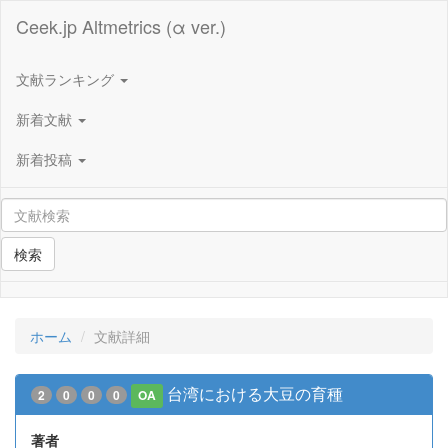
Ceek.jp Altmetrics (α ver.)
文献ランキング
新着文献
新着投稿
検索
ホーム
文献詳細
台湾における大豆の育種
2
0
0
0
OA
著者