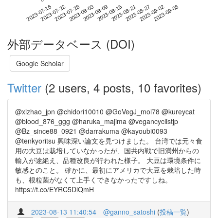
2023-09-02
2023-07-16
2023-08-03
2023-08-21
2023-09-08
2023-07-22
2023-08-09
2023-08-27
2023-07-28
2023-08-15
外部データベース (DOI)
Google Scholar
Twitter
(2 users, 4 posts, 10 favorites)
@xizhao_jpn @chidori10010 @GoVegJ_moi78 @kureycat
@blood_876_ggg @haruka_majima @vegancyclistjp
@Bz_since88_0921 @darrakuma @kayoubi0093
@tenkyoritsu 興味深い論文を見つけました。 台湾では元々食
用の大豆は栽培していなかったが、国共内戦で旧満州からの
輸入が途絶え、品種改良が行われた様子。 大豆は環境条件に
敏感とのこと。 確かに、最初にアメリカで大豆を栽培した時
も、根粒菌がなくて上手くできなかったですしね。
https://t.co/EYRC5DlQmH
2023-08-13 11:40:54
@ganno_satoshi
(
投稿一覧
)