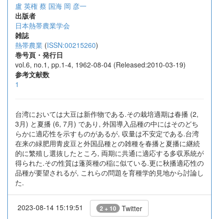
盧 英権
蔡 国海
岡 彦一
出版者
日本熱帯農業学会
雑誌
熱帯農業
(
ISSN:00215260
)
巻号頁・発行日
vol.6, no.1, pp.1-4, 1962-08-04 (Released:2010-03-19)
参考文献数
1
台湾においては大豆は新作物である.その栽培適期は春播 (2,
3月) と夏播 (6, 7月) であり, 外国導入品種の中にはそのどち
らかに適応性を示すものがあるが, 収量は不安定である.台湾
在来の緑肥用青皮豆と外国品種との雑種を春播と夏播に継続
的に繁殖し選抜したところ, 両期に共通に適応する多収系統が
得られた.その性質は蓬莢種の稲に似ている.更に秋播適応性の
品種が要望されるが, これらの問題を育種学的見地から討論し
た.
2023-08-14 15:19:51
Twitter
2 + 10