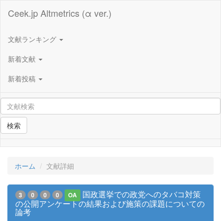
Ceek.jp Altmetrics (α ver.)
文献ランキング
新着文献
新着投稿
検索
ホーム
文献詳細
国政選挙での政党へのタバコ対策
3
0
0
0
OA
の公開アンケートの結果および施策の課題についての
論考