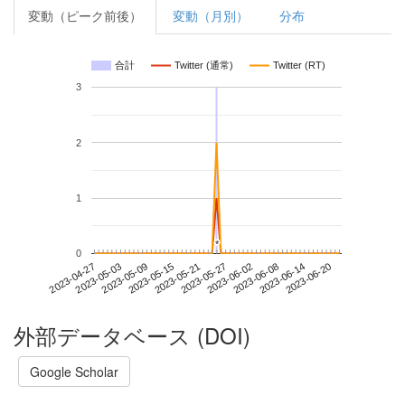
変動（ピーク前後）
変動（月別）
分布
合計
Twitter (通常)
Twitter (RT)
3
2
1
*
*
0
2023-06-14
2023-04-27
2023-05-15
2023-06-02
2023-06-20
2023-05-03
2023-05-21
2023-06-08
2023-05-09
2023-05-27
外部データベース (DOI)
Google Scholar