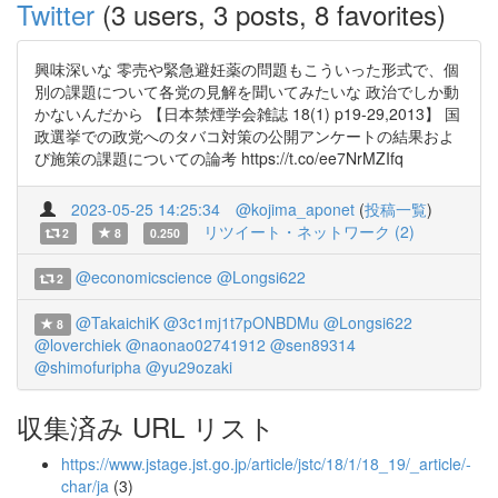
Twitter
(3 users, 3 posts, 8 favorites)
興味深いな 零売や緊急避妊薬の問題もこういった形式で、個
別の課題について各党の見解を聞いてみたいな 政治でしか動
かないんだから 【日本禁煙学会雑誌 18(1) p19-29,2013】 国
政選挙での政党へのタバコ対策の公開アンケートの結果およ
び施策の課題についての論考 https://t.co/ee7NrMZIfq
2023-05-25 14:25:34
@kojima_aponet
(
投稿一覧
)
リツイート・ネットワーク (2)
2
8
0.250
@economicscience
@Longsi622
2
@TakaichiK
@3c1mj1t7pONBDMu
@Longsi622
8
@loverchiek
@naonao02741912
@sen89314
@shimofuripha
@yu29ozaki
収集済み URL リスト
https://www.jstage.jst.go.jp/article/jstc/18/1/18_19/_article/-
char/ja
(3)