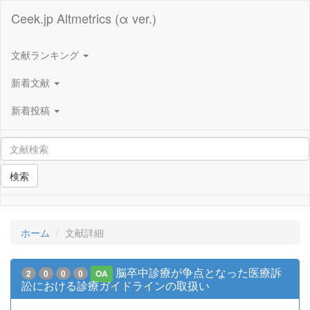
Ceek.jp Altmetrics (α ver.)
文献ランキング
新着文献
新着投稿
検索
ホーム
文献詳細
脳卒中診療が争点となった医療訴
2
0
0
0
OA
訟における診療ガイドラインの取扱い