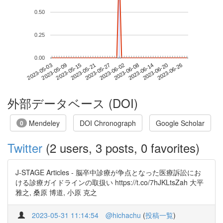
0.50
0.25
0.00
2023-06-20
2023-05-03
2023-05-21
2023-06-08
2023-06-26
2023-05-09
2023-05-27
2023-06-14
2023-05-15
2023-06-02
外部データベース (DOI)
Mendeley
DOI Chronograph
Google Scholar
0
Twitter
(2 users, 3 posts, 0 favorites)
J-STAGE Articles - 脳卒中診療が争点となった医療訴訟にお
ける診療ガイドラインの取扱い https://t.co/7hJKLtsZah 大平
雅之, 桑原 博道, 小原 克之
2023-05-31 11:14:54
@hichachu
(
投稿一覧
)