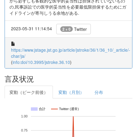
から必ずしも客観的な医学的妥当性は担保されていないもの
の,民事訴訟での医学的妥当性を必要最低限担保するためにガ
イドラインが寄与しうる余地がある.
2023-05-31 11:14:54
Twitter
2 + 0
https://www.jstage.jst.go.jp/article/jstroke/36/1/36_10/_article/-
char/ja/
(
info:doi/10.3995/jstroke.36.10
)
言及状況
変動（ピーク前後）
変動（月別）
分布
合計
Twitter (通常)
1.00
0.75