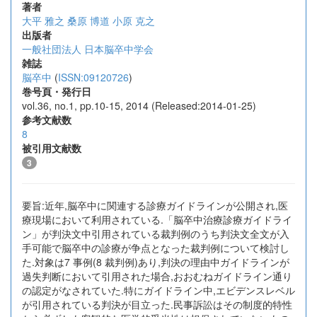
著者
大平 雅之
桑原 博道
小原 克之
出版者
一般社団法人 日本脳卒中学会
雑誌
脳卒中
(
ISSN:09120726
)
巻号頁・発行日
vol.36, no.1, pp.10-15, 2014 (Released:2014-01-25)
参考文献数
8
被引用文献数
3
要旨:近年,脳卒中に関連する診療ガイドラインが公開され,医
療現場において利用されている.「脳卒中治療診療ガイドライ
ン」が判決文中引用されている裁判例のうち判決文全文が入
手可能で脳卒中の診療が争点となった裁判例について検討し
た.対象は7 事例(8 裁判例)あり,判決の理由中ガイドラインが
過失判断において引用された場合,おおむねガイドライン通り
の認定がなされていた.特にガイドライン中,エビデンスレベル
が引用されている判決が目立った.民事訴訟はその制度的特性