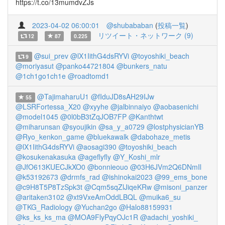
https://t.co/13mumdvZJs
2023-04-02 06:00:01
@shubababan
(
投稿一覧
)
リツイート・ネットワーク (9)
12
87
0.225
@sui_prev
@lX1IithG4dsRYVi
@toyoshiki_beach
9
@moriyasut
@panko44721804
@bunkers_natu
@1ch1go1ch1e
@roadtomd1
@TajimaharuU1
@fIduJD8sAH29IJw
55
@LSRFortessa_X20
@xyyhe
@jalbinnaiyo
@aobasenichi
@model1045
@0l0bB3tZqJOB7FP
@Kanthtwt
@miharunsan
@syoujikin
@sa_y_a0729
@lostphysicianYB
@Ryo_kenkon_game
@bluekawalk
@dabohaze_metis
@lX1IithG4dsRYVi
@aosagi390
@toyoshiki_beach
@kosukenakasuka
@ageflyfly
@Y_Koshi_mlr
@JfO613KUECJkXO0
@bonnieouo
@03H6JVm2Q6DNmIl
@k53192673
@drmfs_rad
@ishinokai2023
@99_ems_bone
@c9H8T5P8TzSpk3t
@Cqm5sqZlJiqeKRw
@misoni_panzer
@aritaken3102
@xt9VxeAmOddLBQL
@muika6_su
@TKG_Radiology
@Yuchan2go
@Halo88159931
@ks_ks_ks_ma
@MOA9FlyPqyOJc1R
@adachi_yoshiki_