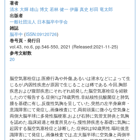
著者
清水 大輝
雄山 博文
若林 健一
伊藤 真史
杉田 竜太郎
出版者
一般社団法人 日本脳卒中学会
雑誌
脳卒中
(
ISSN:09120726
)
巻号頁・発行日
vol.43, no.6, pp.546-550, 2021 (Released:2021-11-25)
参考文献数
20
脳空気塞栓症は,医療行為や外傷,あるいは潜水などによって生
じるが,内因性疾患が原因で生じることは稀である.今回,胸部
疾患および腹部疾患にそれぞれ続発した脳空気塞栓症を経験
したので報告する.症例1は78歳男性.非結核性抗酸菌症と肺気
腫を基礎に有し,反復性気胸を呈していた.突然の左半身麻痺・
意識障害にて発症し,画像検査にて,両前頭葉に微小な空気像と
両側大脳半球に多発性脳梗塞,および右肺に気管支肺炎と気胸
を認めた.臨床経過と検査所見から,慢性肺疾患を基礎に気胸に
起因する脳空気塞栓症と診断した.症例2は92歳男性.嘔吐後意
識障害にて発症し,画像検査では,左大脳半球に空気像と両側半