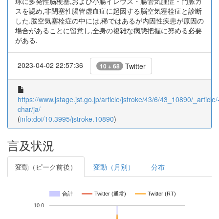
球に多発性脳梗塞,および小腸イレウス・腸管気腫症・門脈ガ
スを認め,非閉塞性腸管虚血症に起因する脳空気塞栓症と診断
した.脳空気塞栓症の中には,稀ではあるが内因性疾患が原因の
場合があることに留意し,全身の複雑な病態把握に努める必要
がある.
2023-04-02 22:57:36
Twitter
10 + 68
https://www.jstage.jst.go.jp/article/jstroke/43/6/43_10890/_article/
char/ja/
(
info:doi/10.3995/jstroke.10890
)
言及状況
変動（ピーク前後）
変動（月別）
分布
合計
Twitter (通常)
Twitter (RT)
10.0