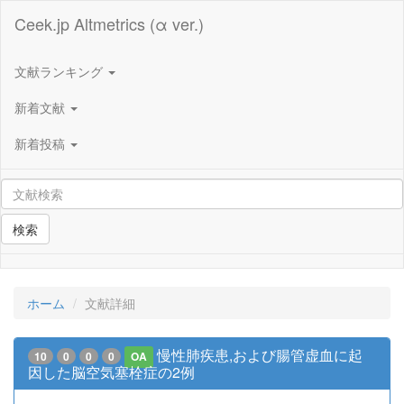
Ceek.jp Altmetrics (α ver.)
文献ランキング
新着文献
新着投稿
検索
ホーム
文献詳細
慢性肺疾患,および腸管虚血に起
10
0
0
0
OA
因した脳空気塞栓症の2例