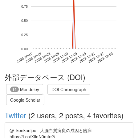
0.75
0.50
0.25
0.00
2023-11-27
2023-10-10
2023-10-28
2023-11-15
2023-12-03
2023-10-16
2023-11-03
2023-11-21
2023-10-22
2023-11-09
外部データベース (DOI)
Mendeley
DOI Chronograph
14
Google Scholar
Twitter
(2 users, 2 posts, 4 favorites)
@_konkanipe_ 大脳白質病変の成因と臨床
https://t.co/XtloN0mtpG