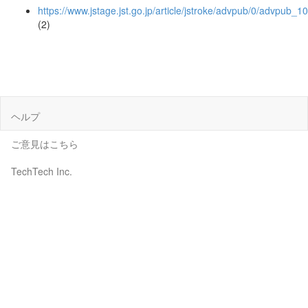
https://www.jstage.jst.go.jp/article/jstroke/advpub/0/advpub_1
(2)
ヘルプ
ご意見はこちら
TechTech Inc.