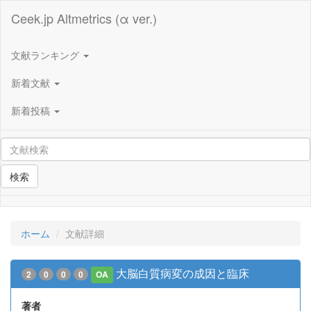
Ceek.jp Altmetrics (α ver.)
文献ランキング
新着文献
新着投稿
検索
ホーム
文献詳細
大脳白質病変の成因と臨床
2
0
0
0
OA
著者