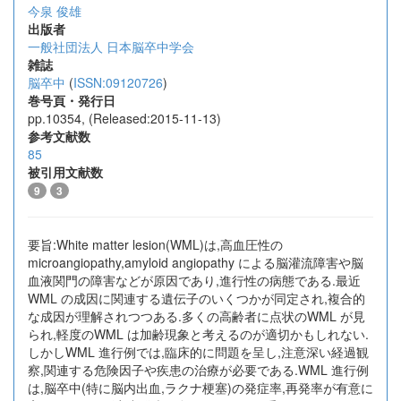
今泉 俊雄
出版者
一般社団法人 日本脳卒中学会
雑誌
脳卒中
(
ISSN:09120726
)
巻号頁・発行日
pp.10354, (Released:2015-11-13)
参考文献数
85
被引用文献数
9
3
要旨:White matter lesion(WML)は,高血圧性の
microangiopathy,amyloid angiopathy による脳灌流障害や脳
血液関門の障害などが原因であり,進行性の病態である.最近
WML の成因に関連する遺伝子のいくつかが同定され,複合的
な成因が理解されつつある.多くの高齢者に点状のWML が見
られ,軽度のWML は加齢現象と考えるのが適切かもしれない.
しかしWML 進行例では,臨床的に問題を呈し,注意深い経過観
察,関連する危険因子や疾患の治療が必要である.WML 進行例
は,脳卒中(特に脳内出血,ラクナ梗塞)の発症率,再発率が有意に