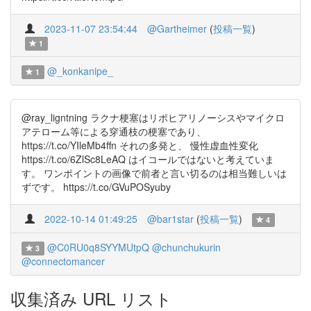
2023-11-07 23:54:44
@Gartheimer
(
投稿一覧
)
1
@_konkanipe_
1
@ray_ligntning ラクナ梗塞はリポヒアリノーシスやマイクロ
アテローム等による穿通枝の梗塞であり、
https://t.co/YIleMb4ffn それの多発と、 慢性虚血性変化
https://t.co/6ZlSc8LeAQ はイコールではないと考えていま
す。 ワンポイントの画像で前者と言い切るのは相当難しいは
ずです。 https://t.co/GVuPOSyuby
2022-10-14 01:49:25
@bar1star
(
投稿一覧
)
4
@C0RU0q8SYYMUtpQ
@chunchukurin
3
@connectomancer
収集済み URL リスト