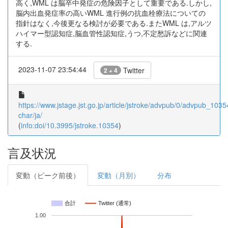
高く,WML は脳卒中発症の危険因子として重要である.しかし,
脳内出血発症率の高いWML 進行例の抗血栓療法についての
指針はなく,今後更なる検討が必要である.またWML は,アルツ
ハイマー型認知症,脳血管性認知症,うつ,不定愁訴などに関連
する.
2023-11-07 23:54:44
Twitter
2 + 4
https://www.jstage.jst.go.jp/article/jstroke/advpub/0/advpub_10354
char/ja/
(
info:doi/10.3995/jstroke.10354
)
言及状況
変動（ピーク前後）
変動（月別）
分布
合計
Twitter (通常)
1.00