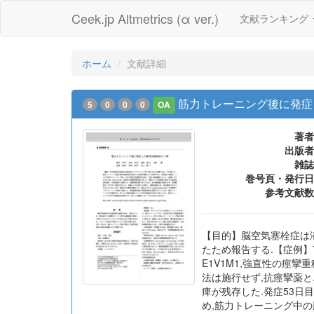
Ceek.jp Altmetrics (α ver.)
文献ランキング
ホーム
文献詳細
筋力トレーニング後に発症
5
0
0
0
OA
著者
出版者
雑誌
巻号頁・発行日
参考文献数
【目的】脳空気塞栓症は
たため報告する.【症例】7
E1V1M1,強直性の痙
法は施行せず,抗痙攣薬と
痺が残存した.発症53日目に
め,筋力トレーニング中