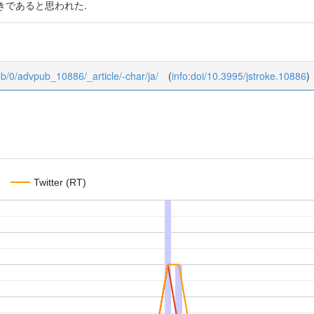
きであると思われた.
pub/0/advpub_10886/_article/-char/ja/
(
info:doi/10.3995/jstroke.10886
)
Twitter (RT)