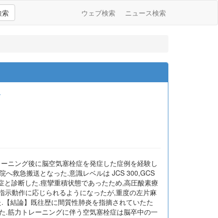
検索
ウェブ検索
ニュース検索
一
レーニング後に脳空気塞栓症を発症した症例を経験し
救急搬送となった.意識レベルは JCS 300,GCS
栓症と診断した.痙攣重積状態であったため,高圧酸素療
,指示動作に応じられるようになったが,重度の左片麻
へ転院した.【結論】既往歴に間質性肺炎を指摘されていたた
た.筋力トレーニングに伴う空気塞栓症は脳卒中の一