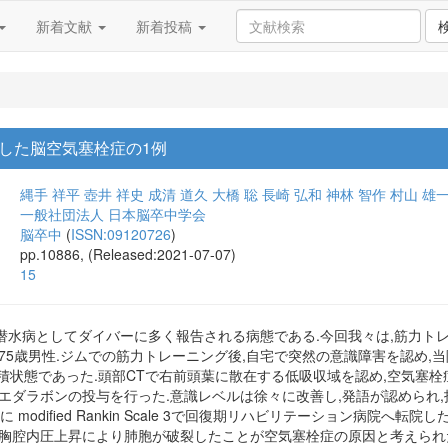
新着文献
新着投稿
した脳空気塞栓症の1例
縄手 祥平
壺井 祥史
成清 道久
大橋 聡
長崎 弘和
神林 智作
村山 雄
一般社団法人 日本脳卒中学会
脳卒中
(
ISSN:09120726
)
pp.10886, (Released:2021-07-07)
15
潜水病としてダイバーに多く報告される病態である.今回我々は,筋力ト
5歳男性.ジムでの筋力トレーニング後,自宅で突然の意識障害を認め,当院へ
攣重積状態であった.頭部CTで右前頭葉に散在する低吸収域を認め,空気塞
エダラボンの投与を行った.意識レベルは徐々に改善し,発語が認められ
 modified Rankin Scale 3で回復期リハビリテーション病院
の胸腔内圧上昇により肺胞が破裂したことが空気塞栓症の原因と考えられ