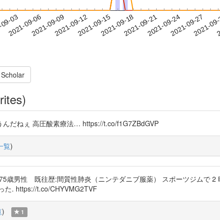
2021-09-24
2021-09-27
2021-09
-09-03
2
2021-09-06
2021-09-09
2021-09-12
2021-09-15
2021-09-18
2021-09-21
 Scholar
rites)
圧酸素療法… https://t.co/f1G7ZBdGVP
一覧
)
75歳男性 既往歴:間質性肺炎（ニンテダニブ服薬） スポーツジムで 2
ps://t.co/CHYVMG2TVF
覧
)
1