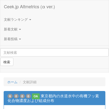
Ceek.jp Altmetrics (α ver.)
文献ランキング
新着文献
新着投稿
検索
ホーム
文献詳細
東京都内の水道水中の有機フッ素
6
0
0
0
OA
化合物濃度および組成分布