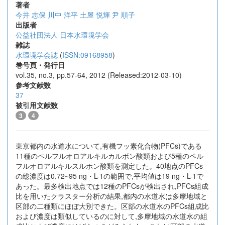
著者
今井 志保
川中 洋平
土屋 悦輝
尹 順子
出版者
公益社団法人 日本水環境学会
雑誌
水環境学会誌
(
ISSN:09168958
)
巻号頁・発行日
vol.35, no.3, pp.57-64, 2012 (Released:2012-03-10)
参考文献数
37
被引用文献数
3
4
東京都内の水道水について,有機フッ素化合物(PFCs)である
11種のペルフルオロアルキルカルボン酸類および5種のペル
フルオロアルキルスルホン酸類を測定した。40地点のPFCs
の総濃度は0.72~95 ng・L-1の範囲で,平均値は19 ng・L-1で
あった。最多検出地点では12種のPFCsが検出され,PFCs組成
比を用いたクラスター分析の結果,都内の水道水は多摩地域と
区部の二種類にほぼ大別できた。区部の水道水のPFCs組成比
および濃度は類似しているのに対して,多摩地域の水道水の組