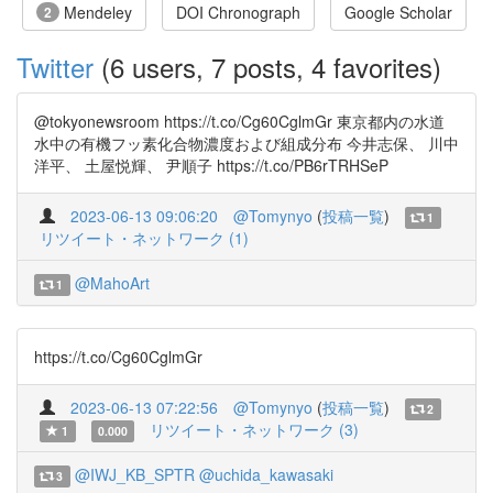
Mendeley
DOI Chronograph
Google Scholar
2
Twitter
(6 users, 7 posts, 4 favorites)
@tokyonewsroom https://t.co/Cg60CglmGr 東京都内の水道
水中の有機フッ素化合物濃度および組成分布 今井志保、 川中
洋平、 土屋悦輝、 尹順子 https://t.co/PB6rTRHSeP
2023-06-13 09:06:20
@Tomynyo
(
投稿一覧
)
1
リツイート・ネットワーク (1)
@MahoArt
1
https://t.co/Cg60CglmGr
2023-06-13 07:22:56
@Tomynyo
(
投稿一覧
)
2
リツイート・ネットワーク (3)
1
0.000
@IWJ_KB_SPTR
@uchida_kawasaki
3