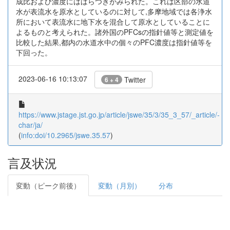
成比および濃度にはばらつきがみられた。これは区部の水道
水が表流水を原水としているのに対して,多摩地域では各浄水
所において表流水に地下水を混合して原水としていることに
よるものと考えられた。諸外国のPFCsの指針値等と測定値を
比較した結果,都内の水道水中の個々のPFC濃度は指針値等を
下回った。
2023-06-16 10:13:07
Twitter
6 + 4
https://www.jstage.jst.go.jp/article/jswe/35/3/35_3_57/_article/-
char/ja/
(
info:doi/10.2965/jswe.35.57
)
言及状況
変動（ピーク前後）
変動（月別）
分布