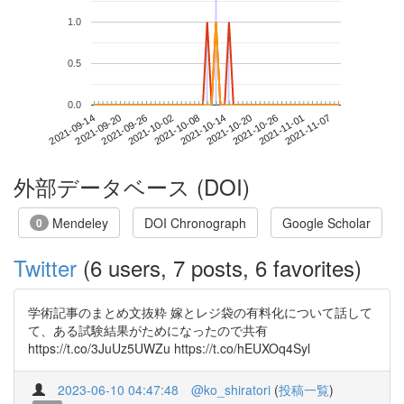
1.0
0.5
0.0
2021-11-01
2021-09-14
2021-10-02
2021-10-20
2021-11-07
2021-09-20
2021-10-08
2021-10-26
2021-09-26
2021-10-14
外部データベース (DOI)
Mendeley
DOI Chronograph
Google Scholar
0
Twitter
(6 users, 7 posts, 6 favorites)
学術記事のまとめ文抜粋 嫁とレジ袋の有料化について話して
て、ある試験結果がためになったので共有
https://t.co/3JuUz5UWZu https://t.co/hEUXOq4Syl
2023-06-10 04:47:48
@ko_shiratori
(
投稿一覧
)