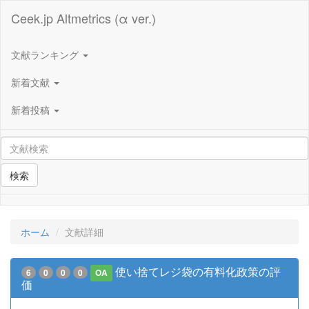
Ceek.jp Altmetrics (α ver.)
文献ランキング
新着文献
新着投稿
検索
ホーム
文献詳細
使い捨てレジ袋の有料化政策の評
6
0
0
0
OA
価