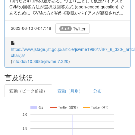
10円だと47.6%の差がある。つまり主として仮定バイアスと
CVMの回答方法が選択肢回答方式 (open-ended question) で
あるために, CVMの方が約5~6割低いバイアスが観察された。
2023-06-10 04:47:48
Twitter
6 + 6
https://www.jstage.jst.go.jp/article/jswme1990/7/6/7_6_320/_articl
char/ja/
(
info:doi/10.3985/jswme.7.320
)
言及状況
変動（ピーク前後）
変動（月別）
分布
合計
Twitter (通常)
Twitter (RT)
2.0
1.5