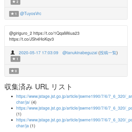
2
@TuyosVrc
1
@giriguro_2 https://t.co/1QqaM6ua23
https://t.co/JSh4HoKqv3
2020-05-17 17:03:09
@tanukinabeguzai
(
投稿一覧
)
1
0
収集済み URL リスト
https://www.jstage.jst.go.jp/article/jswme1990/7/6/7_6_320/_art
char/ja/
(4)
https://www.jstage.jst.go.jp/article/jswme1990/7/6/7_6_320/_p
(1)
https://www.jstage.jst.go.jp/article/jswme1990/7/6/7_6_320/_pd
char/ja
(1)