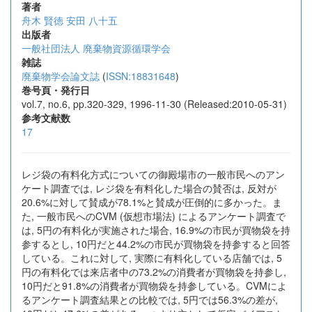
著者
舟木 賢徳
安田 八十五
出版者
一般社団法人 廃棄物資源循環学会
雑誌
廃棄物学会論文誌
(
ISSN:18831648
)
巻号頁・発行日
vol.7, no.6, pp.320-329, 1996-11-30 (Released:2010-05-31)
参考文献数
17
レジ袋の有料化方式についての御殿場市の一般市民へのアン
ケート調査では, レジ袋を有料化した場合の賛否は, 反対が
20.6%に対して賛成が78.1%と賛成が圧倒的に多かった。ま
た, 一般市民へのCVM (仮想市場法) によるアンケート調査で
は, 5円の有料化が実施された場合, 16.9%の市民が買物袋を持
参するとし, 10円だと44.2%の市民が買物袋を持参すると回答
している。これに対して, 実際に有料化している店舗では, 5
円の有料化では来店者中の73.2%の消費者が買物袋を持参し,
10円だと91.8%の消費者が買物袋を持参している。CVMによ
るアンケート調査結果との比較では, 5円では56.3%の差が,