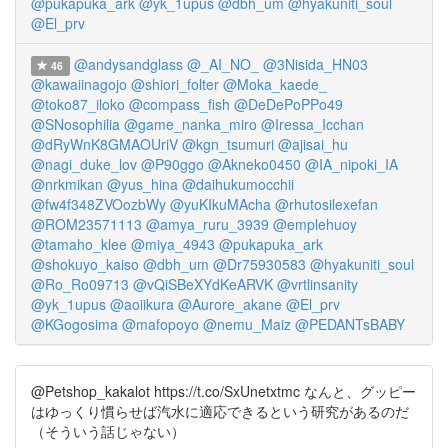
@pukapuka_ark
@yk_1upus
@dbh_um
@hyakuniti_soul
@El_prv
@andysandglass
@_AI_NO_
@3Nisida_HN03
46
@kawaiinagojo
@shiori_folter
@Moka_kaede_
@toko87_iloko
@compass_fish
@DeDePoPPo49
@SNosophilia
@game_nanka_miro
@Iressa_Icchan
@dRyWnK8GMAOUriV
@kgn_tsumuri
@ajisai_hu
@nagi_duke_lov
@P90ggo
@Akneko0450
@IA_nipoki_IA
@nrkmikan
@yus_hina
@daihukumocchii
@fw4f348ZVOozbWy
@yuKIkuMAcha
@rhutosilexefan
@ROM23571113
@amya_ruru_3939
@emplehuoy
@tamaho_klee
@miya_4943
@pukapuka_ark
@shokuyo_kaiso
@dbh_um
@Dr75930583
@hyakuniti_soul
@Ro_Ro09713
@vQiSBeXYdKeARVK
@vrtlinsanity
@yk_1upus
@aoiikura
@Aurore_akane
@El_prv
@KGogosima
@mafopoyo
@nemu_Maiz
@PEDANTsBABY
@Petshop_kakalot https://t.co/SxUnetxtmc なんと、グッピー
はゆっくり慣らせば汽水に適応できるという研究があるのだ
（そういう話じゃない）