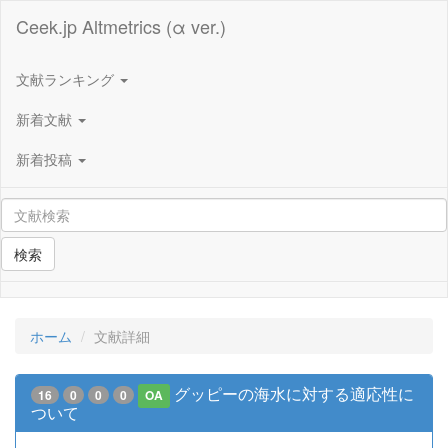
Ceek.jp Altmetrics (α ver.)
文献ランキング
新着文献
新着投稿
検索
ホーム
文献詳細
グッピーの海水に対する適応性に
16
0
0
0
OA
ついて