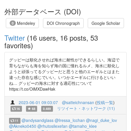
外部データベース (DOI)
Mendeley
DOI Chronograph
Google Scholar
0
Twitter
(16 users, 16 posts, 53
favorites)
グッピーは順化させれば海水に耐性ができるらしい。海辺で
育ちながらも海を知らず海の国に憧れるルメ、海水に順化し
ようと頑張ってるグッピーだと思うと他のエーギルとはまた
違った存在な感じでいい。いつかエーギルに行けるといい
ね… グッピーの海水に対する適応性について
https://t.co/OiMXDawHak
2023-06-01 09:03:07
@satteichnansan
(
投稿一覧
)
リツイート・ネットワーク (11)
16
68
0.489
@andysandglass
@Iressa_Icchan
@nagi_duke_lov
11
@Akneko0450
@rhutosilexefan
@tamaho_klee