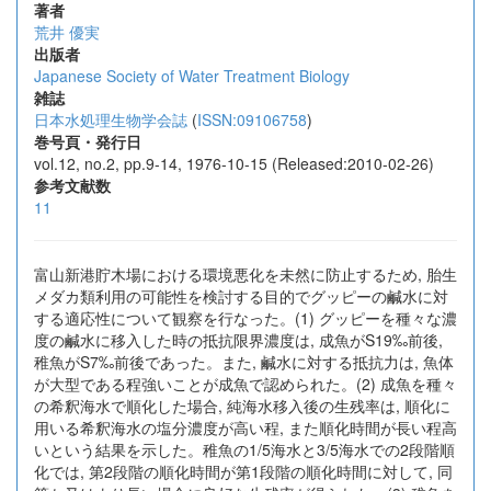
著者
荒井 優実
出版者
Japanese Society of Water Treatment Biology
雑誌
日本水処理生物学会誌
(
ISSN:09106758
)
巻号頁・発行日
vol.12, no.2, pp.9-14, 1976-10-15 (Released:2010-02-26)
参考文献数
11
富山新港貯木場における環境悪化を未然に防止するため, 胎生
メダカ類利用の可能性を検討する目的でグッピーの鹹水に対
する適応性について観察を行なった。(1) グッピーを種々な濃
度の鹹水に移入した時の抵抗限界濃度は, 成魚がS19‰前後,
稚魚がS7‰前後であった。また, 鹹水に対する抵抗力は, 魚体
が大型である程強いことが成魚で認められた。(2) 成魚を種々
の希釈海水で順化した場合, 純海水移入後の生残率は, 順化に
用いる希釈海水の塩分濃度が高い程, また順化時間が長い程高
いという結果を示した。稚魚の1/5海水と3/5海水での2段階順
化では, 第2段階の順化時間が第1段階の順化時間に対して, 同