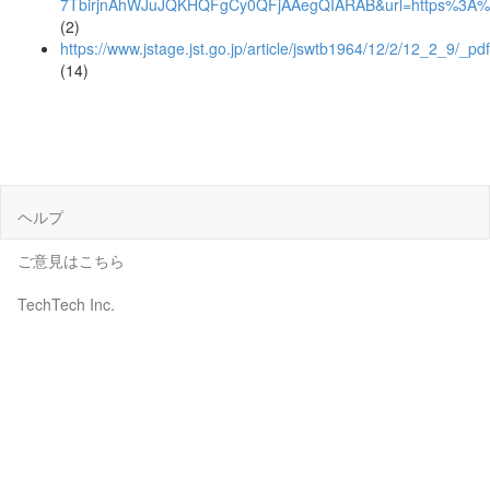
7TbirjnAhWJuJQKHQFgCy0QFjAAegQIARAB&url=https%3A%
(2)
https://www.jstage.jst.go.jp/article/jswtb1964/12/2/12_2_9/_pdf
(14)
ヘルプ
ご意見はこちら
TechTech Inc.