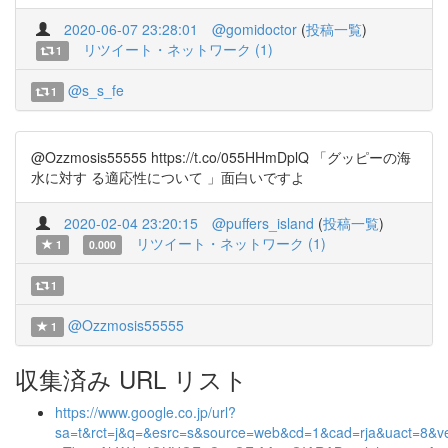
2020-06-07 23:28:01
@gomidoctor
(
投稿一覧
)
リツイート・ネットワーク (1)
1
@s_s_fe
1
@Ozzmosis55555 https://t.co/055HHmDplQ 「グッピーの海
水に対す る適応性について 」面白いですよ
2020-02-04 23:20:15
@puffers_island
(
投稿一覧
)
リツイート・ネットワーク (1)
1
0.000
1
@Ozzmosis55555
1
収集済み URL リスト
https://www.google.co.jp/url?
sa=t&rct=j&q=&esrc=s&source=web&cd=1&cad=rja&uact=8&