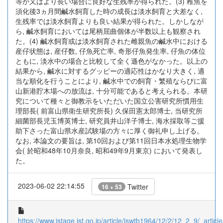
等か又はより長い場合に良好な生残率が得られた。(3) 稚魚を
須化後3ヵ月間鹹水飼育した時の成長は淡水飼育と大差なく,
生残率では淡水飼育よりも良い結果が得られた。しかしなが
ら, 鹹水飼育においては尾柄屈曲個体が半数以上も観察され
た。(4) 鹹水飼育或は淡水飼育された雌親魚の鹹水中における
産仔状態は, 産仔数, 仔魚死亡率, 奇形仔魚発生率, 仔魚の体位
ともに, 淡水中の場合と比較して全く遜色がなかった。以上の
結果から, 鹹水に対するグッピーの適応性はかなり大きく, 適
当な順化を行うことにより, 鹹水中での飼育・繁殖ならびに富
山新港貯木場への放流は, 十分可能であると考えられる。本研
究について種々と御教示をいただいた国立公害研究所慣用生
理部長( 前富山県衛生研究所長) 久保田憲太郎博士, 当研究所
細菌部長児玉博英博士, 研究員井山洋子博士, 海水採取等ご援
助下さった富山県水産試験場の方々に厚く御礼申し上げる。
なお, 本論文の要旨は, 第10回および第11回日本水処理生物学
会( 於昭和48年10月奈良, 昭和49年9月東京) において発表し
た。
2023-06-02 22:14:55
Twitter
16 + 53
https://www.jstage.jst.go.jp/article/jswtb1964/12/2/12_2_9/_article